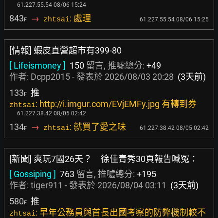
61.227.55.54 08/06 15:24
843
→
: 處理
zhtsai
61.227.55.54 08/06 15:25
F
[情報] 蝦皮直營超市有399-80
[ Lifeismoney ]
150
留言, 推噓總分:
+49
作者:
Dcpp2015
- 發表於
2026/08/03 20:28
(3天前)
133
推
F
: http://i.imgur.com/EVjEMFy.jpg 有轉到券
zhtsai
61.227.38.42 08/05 02:42
134
→
: 就買了愛之味
zhtsai
61.227.38.42 08/05 02:42
F
[新聞] 爽玩7國26天？ 徐佳青秀30頁報告喊冤：
[ Gossiping ]
763
留言, 推噓總分:
+195
作者:
tiger911
- 發表於
2026/08/04 03:11
(3天前)
580
推
F
: 早年公務員與首長出國考察的防弊機制較不
zhtsai