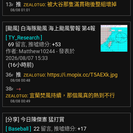
13
推
: 被大谷那隻滿貫砲後整組壞掉
ZEALOTGO
F
08/08 01:01
[颱風] 白海豚颱風 海上颱風警報 第4報
[ TY_Research ]
69
留言, 推噓總分:
+53
作者:
Matthew10244
- 發表於
2026/08/07 15:33
(16小時前)
36
推
: https://i.mopix.cc/T5AEXk.jpg
ZEALOTGO
F
08/08 00:48
38
→
F
: 宜蘭焚風持續，那個風真的熱到不行
ZEALOTGO
08/08 00:49
[分享] 今日陳傑憲 猛打賞
[ Baseball ]
22
留言, 推噓總分:
+17