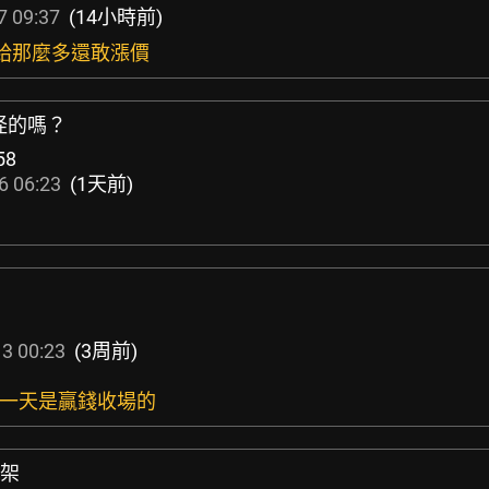
7 09:37
(14小時前)
想給那麼多還敢漲價
怪的嗎？
58
6 06:23
(1天前)
3 00:23
(3周前)
沒有一天是贏錢收場的
次架