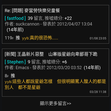
Re: [問題] 麥當勞快樂兒童餐
[ fastfood ]
39
留言, 推噓總分:
+22
作者:
suckcannon
- 發表於
2012/04/07 13:04
(14年前)
119
推
:真的很恐怖.....
yyb
01/08 23:05
F
[新聞] 王晶新片惡整 山寨版星爺向卑鄙哥下跪
[ Stephen ]
9
留言, 推噓總分:
+6
作者:
Emacs
- 發表於
2012/03/20 03:52
(14年前)
8
推
F
:這些人都說星爺怎樣 但很明顯罵人酸人的都是
yyb
別人 都不是星爺
03/28 11:38
顯示更多留言>>