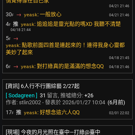
情覺得像在自己家
04/21 21:46
30
→
: 一般放心
yeask
04/21 21:46
F
4
推
: 追追追是靈光點的嗎XD 我聽不清楚
yeask
F
04/18 21:44
5
→
F
: 點歌前面四首是連起來的！連得我身心靈都
yeask
美妙了起來
04/18 21:45
6
→
: 對打綠真的是滿滿的想念QQ
yeask
04/18 21:46
F
[資訊] 6人行不行團綜藝 2/27起
[ Sodagreen ]
31
留言, 推噓總分:
+26
作者:
stlin2002
- 發表於
2026/01/27 10:04
(6月前)
17
推
: 好想念這六人QQ
yeask
02/01 22:02
F
[現場] 今夜的月光照在臺中—打綠@臺中