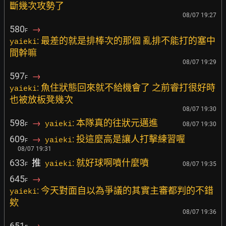
斷幾次攻勢了
08/07 19:27
580
→
F
: 最差的就是排棒次的那個 亂排不能打的塞中
yaieki
間幹嘛
08/07 19:29
597
→
F
: 魚住狀態回來就不給機會了 之前睿打很好時
yaieki
也被放板凳幾次
08/07 19:30
598
→
: 本隊真的往狀元邁進
yaieki
08/07 19:30
F
609
→
: 投這麼高是讓人打擊練習喔
yaieki
F
08/07 19:31
633
推
: 就好球啊噴什麼噴
yaieki
08/07 19:35
F
645
→
F
: 今天對面自以為爭議的其實主審都判的不錯
yaieki
欸
08/07 19:36
651
→