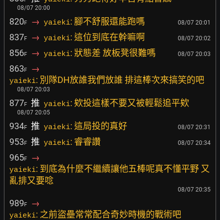
08/07 20:00
820
→
: 腳不舒服還能跑嗎
yaieki
08/07 20:01
F
837
→
: 這位到底在幹嘛啊
yaieki
08/07 20:02
F
856
→
: 狀態差 放板凳很難嗎
yaieki
08/07 20:03
F
863
→
F
: 別隊DH放誰我們放誰 排這棒次來搞笑的吧
yaieki
08/07 20:03
877
推
: 欸投這樣不要又被輕鬆追平欸
yaieki
F
08/07 20:05
934
推
: 這局投的真好
yaieki
08/07 20:31
F
953
推
: 睿睿讚
yaieki
08/07 20:34
F
965
→
F
: 到底為什麼不繼續讓他五棒呢真不懂平野 又
yaieki
亂排又要唸
08/07 20:35
989
→
F
: 之前盜壘常常配合奇妙時機的戰術吧
yaieki