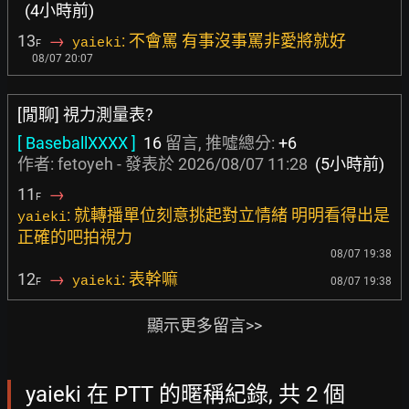
(4小時前)
13
→
: 不會罵 有事沒事罵非愛將就好
yaieki
F
08/07 20:07
[閒聊] 視力測量表?
[ BaseballXXXX ]
16
留言, 推噓總分:
+6
作者:
fetoyeh
- 發表於
2026/08/07 11:28
(5小時前)
11
→
F
: 就轉播單位刻意挑起對立情緒 明明看得出是
yaieki
正確的吧拍視力
08/07 19:38
12
→
: 表幹嘛
yaieki
08/07 19:38
F
顯示更多留言>>
yaieki 在 PTT 的暱稱紀錄, 共 2 個