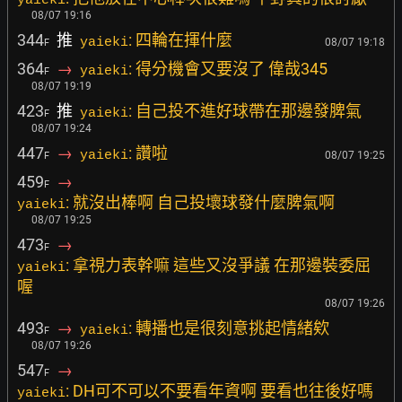
yaieki
08/07 19:16
344
推
: 四輪在揮什麼
yaieki
08/07 19:18
F
364
→
: 得分機會又要沒了 偉哉345
yaieki
F
08/07 19:19
423
推
: 自己投不進好球帶在那邊發脾氣
yaieki
F
08/07 19:24
447
→
: 讚啦
yaieki
08/07 19:25
F
459
→
F
: 就沒出棒啊 自己投壞球發什麼脾氣啊
yaieki
08/07 19:25
473
→
F
: 拿視力表幹嘛 這些又沒爭議 在那邊裝委屈
yaieki
喔
08/07 19:26
493
→
: 轉播也是很刻意挑起情緒欸
yaieki
F
08/07 19:26
547
→
F
: DH可不可以不要看年資啊 要看也往後好嗎
yaieki