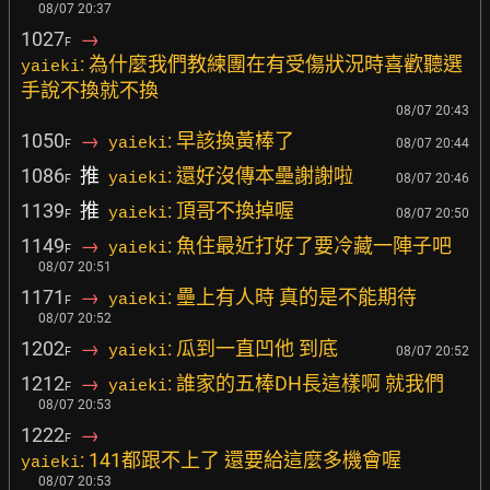
08/07 20:37
1027
→
F
: 為什麼我們教練團在有受傷狀況時喜歡聽選
yaieki
手說不換就不換
08/07 20:43
1050
→
: 早該換黃棒了
yaieki
08/07 20:44
F
1086
推
: 還好沒傳本壘謝謝啦
yaieki
08/07 20:46
F
1139
推
: 頂哥不換掉喔
yaieki
08/07 20:50
F
1149
→
: 魚住最近打好了要冷藏一陣子吧
yaieki
F
08/07 20:51
1171
→
: 壘上有人時 真的是不能期待
yaieki
F
08/07 20:52
1202
→
: 瓜到一直凹他 到底
yaieki
08/07 20:52
F
1212
→
: 誰家的五棒DH長這樣啊 就我們
yaieki
F
08/07 20:53
1222
→
F
: 141都跟不上了 還要給這麼多機會喔
yaieki
08/07 20:53