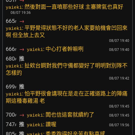
F
: 然後對面一直噴那些好球 主審脾氣也真好
yaieki
08/07 19:36
665
→
F
: 平野覺得狀態不好的老人家要給機會凹回來
yaieki
啊 但全放上去又
08/07 19:40
666
→
: 中心打者幹嘛咧
yaieki
08/07 19:40
F
680
推
F
: 扯欸台鋼對我們守備都變好了明明對別隊不
yaieki
怎樣的
08/07 19:42
699
推
F
: 怕平野很會講現在是走在正確道路上的陣痛
yaieki
期這種毒雞湯 老
08/07 19:45
700
→
: 闆也信這套就續約了
yaieki
08/07 19:45
F
747
推
: 讚喔
yaieki
08/07 19:56
F
805
推
: 秀秀跑得好辛苦有點喜感
yaieki
F