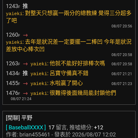
1243
推
F
: 對整天只想贏一兩分的總教練 覺得三分超多
yaieki
了吧
08/07 20:56
1260
→
F
: 去年是狀況差一定要擺一二棒凹 今年是狀況
yaieki
差放中心棒次凹
08/07 20:58
1263
→
: 他就不能好好排棒次嗎
yaieki
08/07 20:58
F
1434
推
: 呂寶守備真不錯
yaieki
08/07 21:21
F
1455
→
: 水啦贏了開心
yaieki
08/07 21:23
F
1476
→
: 很難得後面幾局能封鎖他們
yaieki
F
08/07 21:24
[閒聊] 平野
[ BaseballXXXX ]
17
留言, 推噓總分:
+12
作者:
brian455461
- 發表於
2026/08/07 12:02