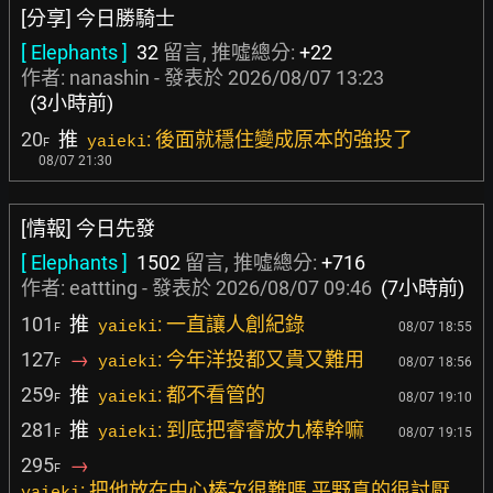
[分享] 今日勝騎士
[ Elephants ]
32
留言, 推噓總分:
+22
作者:
nanashin
- 發表於
2026/08/07 13:23
(3小時前)
20
推
: 後面就穩住變成原本的強投了
yaieki
F
08/07 21:30
[情報] 今日先發
[ Elephants ]
1502
留言, 推噓總分:
+716
作者:
eattting
- 發表於
2026/08/07 09:46
(7小時前)
101
推
: 一直讓人創紀錄
yaieki
08/07 18:55
F
127
→
: 今年洋投都又貴又難用
yaieki
08/07 18:56
F
259
推
: 都不看管的
yaieki
08/07 19:10
F
281
推
: 到底把睿睿放九棒幹嘛
yaieki
08/07 19:15
F
295
→
F
: 把他放在中心棒次很難嗎 平野真的很討厭