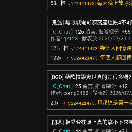
58
推
: 每天晚上放
y124421473
F
[鬼滅] 無限城電影漪窩座這段4不
[ C_Chat ]
126
留言, 推噓總分:
+55
作者:
qk123
- 發表於
2026/07/29 1
121
推
: 幾個人回憶
y124421473
F
122
→
: 每個人都回
y124421473
F
[BGD] 薇歐拉跟爽世真的差很多嗎?
[ C_Chat ]
25
留言, 推噓總分:
+12
作者:
comp2468
- 發表於
2026/07/
20
→
: 邦邦這是第
y124421473
F
[閒聊] 板凳套在頭上真的拿不下來
[ C_Chat ]
44
留言, 推噓總分:
+31