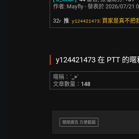
作者:
Mayfly
- 發表於
2026/07/21 0
32
推
: 買家是真不把
y124421473
F
y124421473 在 PTT 的
暱稱：
ˊ_>ˋ
文章數量：
148
關閉廣告 方便截圖