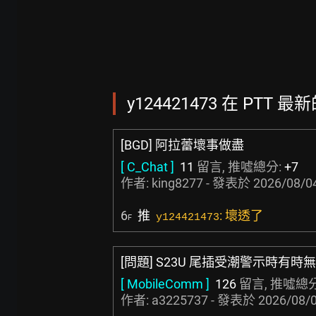
y124421473 在 PTT 最
[BGD] 阿拉蕾壞事做盡
[ C_Chat ]
11
留言, 推噓總分:
+7
作者:
king8277
- 發表於
2026/08/04
6
推
: 壞透了
y124421473
F
[問題] S23U 尾插受潮警示時有時無
[ MobileComm ]
126
留言, 推噓總
作者:
a3225737
- 發表於
2026/08/0