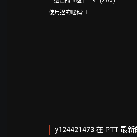
送出的『噓』: 180 (2.6%)
使用過的暱稱: 1
y124421473 在 PTT 最