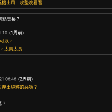
除濕機出風口吹整晚看看
4有點臭長？
1:10
(1周前)
還可以，
憶，太臭太長
21 06:46
(2周前)
一次產出純粹的惡嗎？
嗎？