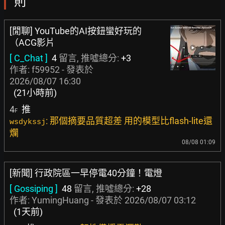
則
[閒聊] YouTube的AI按鈕蠻好玩的
（ACG影片
[ C_Chat ]
4
留言, 推噓總分:
+3
作者:
f59952
- 發表於
2026/08/07 16:30
(21小時前)
4
推
F
: 那個摘要品質超差 用的模型比flash-lite還
wsdykssj
爛
08/08 01:09
[新聞] 行政院區一早停電40分鐘！電燈
[ Gossiping ]
48
留言, 推噓總分:
+28
作者:
YumingHuang
- 發表於
2026/08/07 03:12
(1天前)