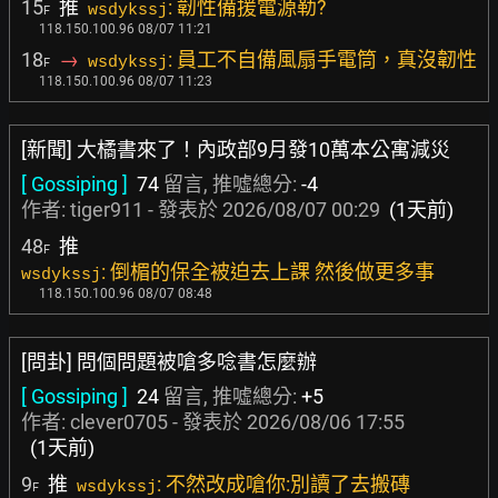
15
推
: 韌性備援電源勒?
wsdykssj
F
118.150.100.96 08/07 11:21
18
→
: 員工不自備風扇手電筒，真沒韌性
wsdykssj
F
118.150.100.96 08/07 11:23
[新聞] 大橘書來了！內政部9月發10萬本公寓減災
[ Gossiping ]
74
留言, 推噓總分:
-4
作者:
tiger911
- 發表於
2026/08/07 00:29
(1天前)
48
推
F
: 倒楣的保全被迫去上課 然後做更多事
wsdykssj
118.150.100.96 08/07 08:48
[問卦] 問個問題被嗆多唸書怎麼辦
[ Gossiping ]
24
留言, 推噓總分:
+5
作者:
clever0705
- 發表於
2026/08/06 17:55
(1天前)
9
推
: 不然改成嗆你:別讀了去搬磚
wsdykssj
F