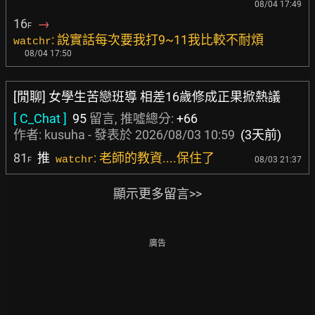
08/04 17:49
16
→
F
: 說實話每次要我打9~11我比較不耐煩
watchr
08/04 17:50
[閒聊] 女學生苦戀班導 相差16歲修成正果掀熱議
[ C_Chat ]
95
留言, 推噓總分:
+66
作者:
kusuha
- 發表於
2026/08/03 10:59
(3天前)
81
推
: 老師的教資....保住了
watchr
08/03 21:37
F
顯示更多留言>>
廣告