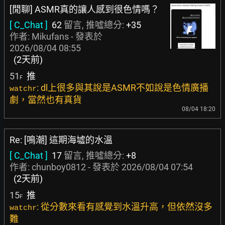
[閒聊] ASMR真的讓人感到很色情嗎？
[ C_Chat ]
62
留言, 推噓總分:
+35
作者:
Mikufans
- 發表於
2026/08/04 08:55
(2天前)
51
推
F
: dl上很多與其說是ASMR不如說是色情廣播
watchr
劇，當然也有真貨
08/04 18:20
Re: [鳴潮] 這期海墟的水溫
[ C_Chat ]
17
留言, 推噓總分:
+8
作者:
chunboy0812
- 發表於
2026/08/04 07:54
(2天前)
15
推
F
: 從分數來看有感覺到水溫升高，但依然沒多
watchr
難