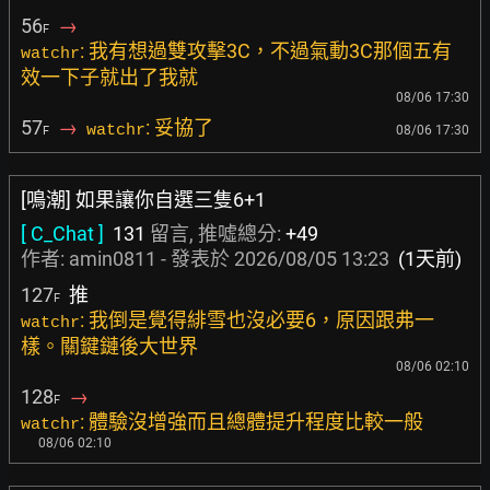
56
→
F
: 我有想過雙攻擊3C，不過氣動3C那個五有
watchr
效一下子就出了我就
08/06 17:30
57
→
: 妥協了
watchr
08/06 17:30
F
[鳴潮] 如果讓你自選三隻6+1
[ C_Chat ]
131
留言, 推噓總分:
+49
作者:
amin0811
- 發表於
2026/08/05 13:23
(1天前)
127
推
F
: 我倒是覺得緋雪也沒必要6，原因跟弗一
watchr
樣。關鍵鏈後大世界
08/06 02:10
128
→
F
: 體驗沒增強而且總體提升程度比較一般
watchr
08/06 02:10