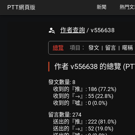
PTT
網頁版
新聞
熱門文
作者查詢
/ v556638
總覽
項目：
發文
|
留言
|
暱稱
作者 v556638 的總覽 (P
發文數量: 8
收到的『推』: 186 (77.2%)
收到的『→』: 55 (22.8%)
收到的『噓』: 0 (0.0%)
留言數量: 274
送出的『推』: 222 (81.0%)
送出的『→』: 52 (19.0%)