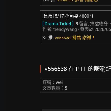
v556638
F
[售票] 5/17 孫燕姿 4880*1
[ Drama-Ticket ]
8
留言, 推噓總分:
作者:
trendywang
- 發表於
2026/05
8
推
: 排售 謝謝！
v556638
F
v556638 在 PTT 的暱稱紀
暱稱：
wei
文章數量：
5