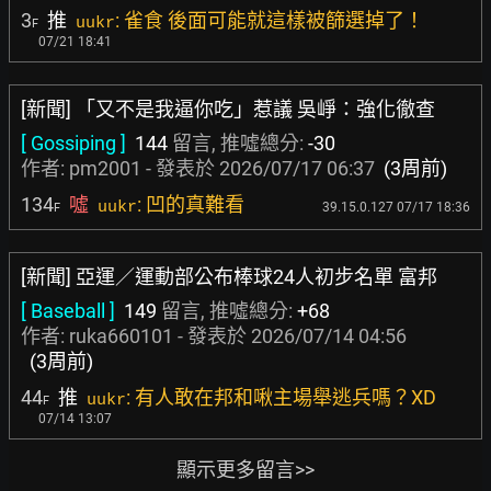
3
推
: 雀食 後面可能就這樣被篩選掉了！
uukr
F
07/21 18:41
[新聞] 「又不是我逼你吃」惹議 吳崢：強化徹查
[ Gossiping ]
144
留言, 推噓總分:
-30
作者:
pm2001
- 發表於
2026/07/17 06:37
(3周前)
134
噓
: 凹的真難看
uukr
39.15.0.127 07/17 18:36
F
[新聞] 亞運／運動部公布棒球24人初步名單 富邦
[ Baseball ]
149
留言, 推噓總分:
+68
作者:
ruka660101
- 發表於
2026/07/14 04:56
(3周前)
44
推
: 有人敢在邦和啾主場舉逃兵嗎？XD
uukr
F
07/14 13:07
顯示更多留言>>