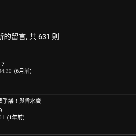
最新的留言, 共 631 則
+7
04:20
(6月前)
入抄襲爭議！與香水廣
9
01
(1年前)