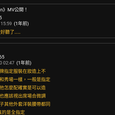
Again》MV公開！
5
 15:59
(1年前)
分太好聽了……
65
0 02:47
(1年前)
品牌指定服裝在妝造上不
百和秀場一樣，一般是指定
其他怎麼配確實是可以造
，也應該視出席場合微調
鞋子其他外套洋裝腰帶都同
能真的是全指定