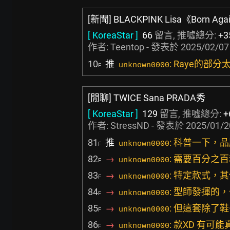
[新聞] BLACKPINK Lisa《Born 
[ KoreaStar ]
66
留言, 推噓總分:
+3
作者:
Teentop
- 發表於
2025/02/07
10
推
: Raye的部
unknown0000
F
[閒聊] TWICE Sana PRADA秀
[ KoreaStar ]
129
留言, 推噓總分:
+
作者:
StressND
- 發表於
2025/01/2
81
推
: 科普一下，
unknown0000
F
82
→
: 需要百分之
unknown0000
F
83
→
: 特定款式，
unknown0000
F
84
→
: 型師發揮的
unknown0000
F
85
→
: 但這套除了
unknown0000
F
86
→
: 款XD 有可
unknown0000
F