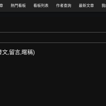
章
熱門看板
看板列表
作者查詢
最新文章
我
T發文,留言,暱稱)