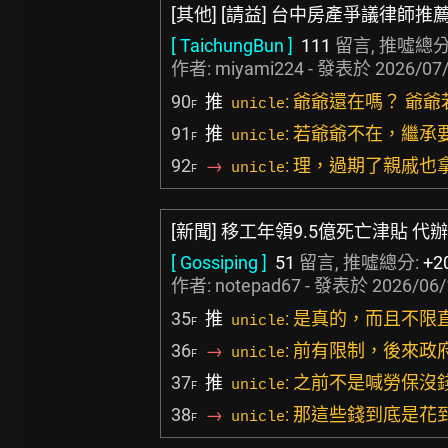
[其他] [請益] 台中房產爭議律師推
[ TaichungBun ]
111
留言, 推噓總分
作者:
miyami224
- 發表於
2026/07/
90
推
: 爺爺還在嗎？ 爺
unicle
F
91
推
: 若爺爺不在，繼
unicle
F
92
→
: 理，過期了親戚也
unicle
F
[新聞] 移工年領9.5億死亡津貼 
[ Gossiping ]
51
留言, 推噓總分:
+2
作者:
notepad67
- 發表於
2026/06/
35
推
: 是真的，而且不
unicle
F
36
→
: 前有限制，後來政
unicle
F
37
推
: 之前不是喊勞保沒
unicle
F
38
→
: 那這些錢到底是花
unicle
F