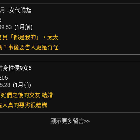
個月…女代購尪
8
09:53
(1月前)
的會員「都是我的」，太太
了嗎？事後要告人更是奇怪
明附身性侵9女6
205
5:28
(1月前)
了 她們之後的交友 結婚
 這人真的惡劣很糟糕
顯示更多留言>>