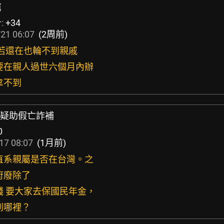
薦
:
+34
21 06:07
(2周前)
爺若還在也輪不到親戚
承要在親人過世六個月內辦
拿不到
代辦疑助假亡詐補
0
17 08:07
(1月前)
限直系親屬是否在台灣。之
府廢除了
錢 要大家去保國民年金，
到哪裡？