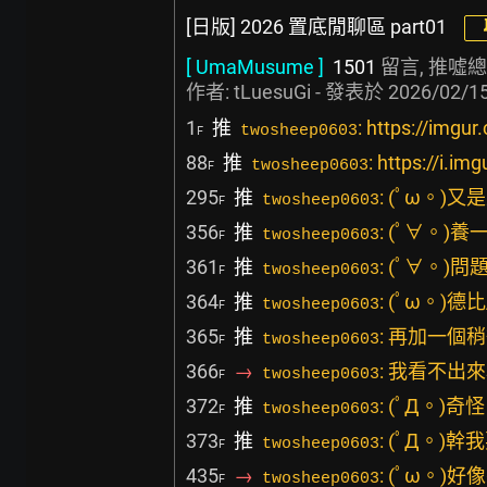
[日版] 2026 置底閒聊區 part01
[ UmaMusume ]
1501
留言, 推噓總
作者:
tLuesuGi
- 發表於
2026/02/15
1
推
: https://imgu
twosheep0603
F
88
推
: https://
twosheep0603
F
295
推
: (ﾟω。
twosheep0603
F
356
推
: (ﾟ∀。
twosheep0603
F
361
推
: (ﾟ∀。)
twosheep0603
F
364
推
: (ﾟω。)
twosheep0603
F
365
推
: 再加一個
twosheep0603
F
366
→
: 我看不
twosheep0603
F
372
推
: (ﾟД。)奇
twosheep0603
F
373
推
: (ﾟД。
twosheep0603
F
435
→
: (ﾟω。)
twosheep0603
F