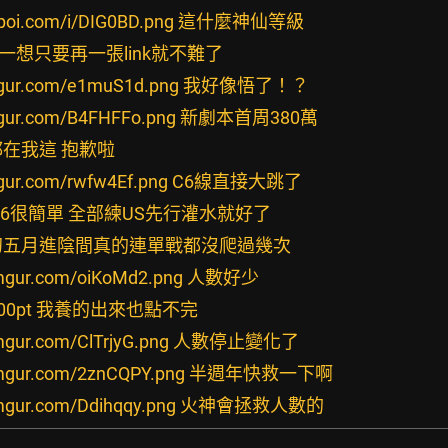
imgpoi.com/i/DIG0BD.png 這什麼神仙等級
仔細一想只要再一張link就不難了
/i.imgur.com/e1muS1d.png 我好像悟了！？
i.imgur.com/B4FHFFo.png 新劇本首周380萬
A1都在我這 抱歉啦
i.imgur.com/rwfw4Ef.png C6線直接大跳了
 保C6很簡單 全部練US先行灌水就好了
) 當初五月進陰間真的連單戰都沒爬過幾次
/i.imgur.com/oiKoMd2.png 人數好少
9400pt 我養的出來也點不完
/i.imgur.com/ClTrjyG.png 人數停止變化了
//i.imgur.com/2znCQPY.png 半週年快救一下啊
/i.imgur.com/Ddihqqy.png 火神會拯救人數的