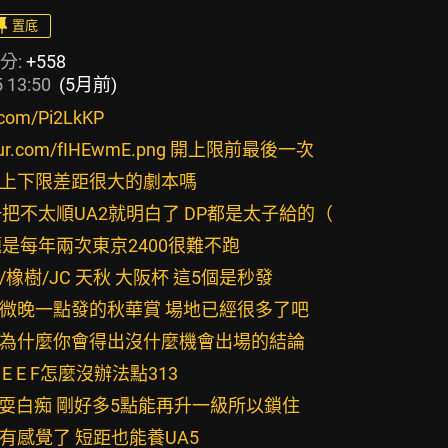
置底
分:
+558
 13:50
(5月前)
r.com/Pi2LkKP
i.imgur.com/fIHEwmE.png 開上限前最後一次
)又是上下限差距很大的劇本嗎
)養一把不太順UA2就明白了 DP都是太子給的（
問題是每年兩次東京2400很難不跑
德比/橡樹/JC 天秋 大阪杯 這5個是秒發
稍微晚一點發的秋華賞 場地已經很多了吧
出來為什麼你會得出沒什麼機會出場的結論
怪 E E F怎麼沒辦法點313
)幹我耍白痴 剛好多5點能再升一級所以鎖住
好像有感覺了 短距也能養UA5