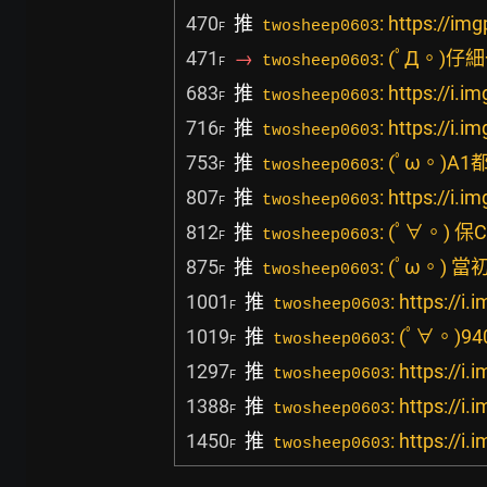
470
推
: https://
twosheep0603
F
471
→
: (ﾟД。)
twosheep0603
F
683
推
: https:/
twosheep0603
F
716
推
: https://
twosheep0603
F
753
推
: (ﾟω。)
twosheep0603
F
807
推
: https://
twosheep0603
F
812
推
: (ﾟ∀。)
twosheep0603
F
875
推
: (ﾟω。
twosheep0603
F
1001
推
: https:/
twosheep0603
F
1019
推
: (ﾟ∀。)
twosheep0603
F
1297
推
: https:/
twosheep0603
F
1388
推
: https:
twosheep0603
F
1450
推
: https:/
twosheep0603
F