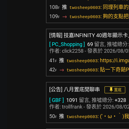
108
推
: 同理列車
twosheep0603
F
109
→
: 夠的支點
twosheep0603
F
[情報] 技嘉INFINITY 40週年顯示
[ PC_Shopping ]
69
留言, 推噓總分
作者:
click2258
- 發表於
2026/08/0
41
推
: https://i.
twosheep0603
F
42
→
: 貼一下奇葩
twosheep0603
F
[公告] 八月置底閒聊串
置底
[ GBF ]
1091
留言, 推噓總分:
+328
作者:
trollfrank
- 發表於
2026/08/02
50
推
: (′・ω・
twosheep0603
F