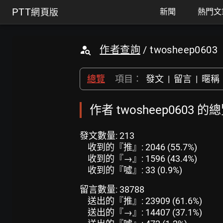
PTT
網頁版
新聞
熱門文
作者查詢
/ twosheep0603
總覽
項目：
發文
|
留言
|
暱稱
作者 twosheep0603 的
發文數量: 213
收到的『推』: 2046 (55.7%)
收到的『→』: 1596 (43.4%)
收到的『噓』: 33 (0.9%)
留言數量: 38788
送出的『推』: 23909 (61.6%)
送出的『→』: 14407 (37.1%)