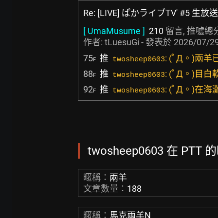
Re: [LIVE] ぱかライブTV' #5 生放送
[ UmaMusume ]
210
留言, 推噓總
作者:
tLuesuGi
- 發表於
2026/07/29
75
推
: (ﾟД。)兩
twosheep0603
F
88
推
: (ﾟД。)
twosheep0603
F
92
推
: (ﾟД。)
twosheep0603
F
twosheep0603 在 PTT
暱稱：
兩羊
文章數量：
188
暱稱：
馬克兩羊N