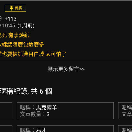
置底
分:
+113
 10:45
(1周前)
羊已死 有事燒紙
目白軟綿綿怎麼包這麼多
在海灘也要被抓進目白城 太可怕了
顯示更多留言>>
 的暱稱紀錄, 共 6 個
暱稱：
馬克兩羊
暱
文章數量：
3
文
暱稱：
易才
暱