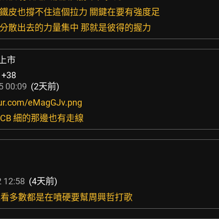
的鐵皮也撐不住這個拉力 關鍵在要有強度足
把分散出去的力量集中 那就是彼得的握力
卡上市
:
+38
5 00:09
(2天前)
imgur.com/eMagGJv.png
PCB 細的那邊也有走線
 12:58
(4天前)
‵)我看多數都是在噴硬要幫周興哲打歌