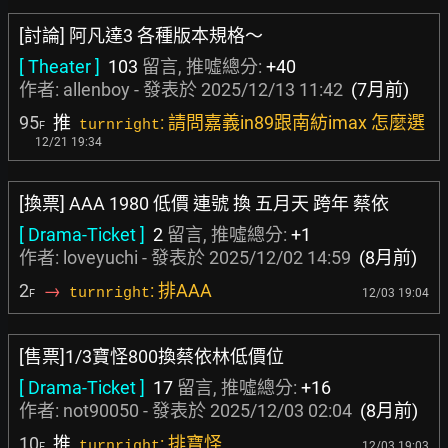
[討論] 阿凡達3 各種版本規格～
[ Theater ]
103
留言, 推噓總分:
+40
作者:
allenboy
- 發表於
2025/12/13 11:42
(7月前)
95
推
: 請問嘉義in89跟南紡imax 怎麼選
turnright
F
12/21 19:34
[換票] AAA 1980 低價 連號 換 五月天 跨年 蔡依
[ Drama-Ticket ]
2
留言, 推噓總分:
+1
作者:
loveyuchi
- 發表於
2025/12/02 14:59
(8月前)
2
→
: 排AAA
turnright
12/03 19:04
F
[售票]1/3寶怪800換蔡依林低價位
[ Drama-Ticket ]
17
留言, 推噓總分:
+16
作者:
not90050
- 發表於
2025/12/03 02:04
(8月前)
10
推
: 排寶怪
turnright
12/03 19:03
F