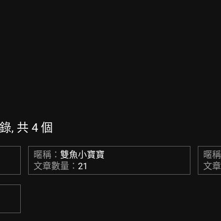
錄, 共 4 個
暱稱：
雙魚小寶寶
暱
文章數量：
21
文