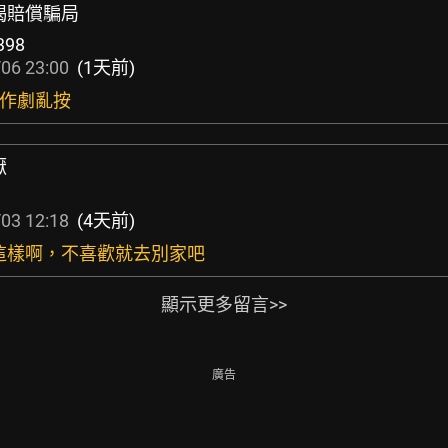
淚揭賠償騙局
398
06 23:00
(1天前)
惡作劇亂按
厭
03 12:18
(4天前)
是這樣啊，不喜歡就去別家吧
顯示更多留言>>
廣告