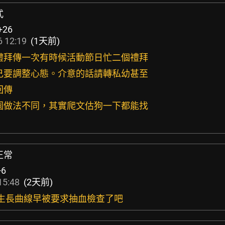
式
+26
 12:19
(1天前)
個禮拜傳一次有時候活動節日忙二個禮拜
自己要調整心態。介意的話請轉私幼甚至
回傳
兒園做法不同，其實爬文估狗一下都能找
正常
+6
15:48
(2天前)
態的生長曲線早被要求抽血檢查了吧