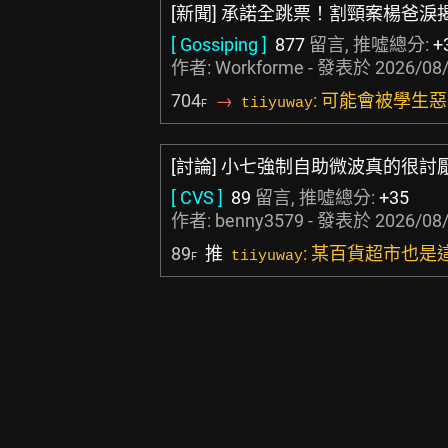
[新聞] 承諾全跳票！割頸案楊爸
[ Gossiping ]
877
留言, 推噓總分:
+
作者:
Workforme
- 發表於
2026/08/
704
→
: 可能會被學生
tiiyuway
F
[討論] 小七強制自助微波真的很討
[ CVS ]
89
留言, 推噓總分:
+35
作者:
benny3579
- 發表於
2026/08/
89
推
: 某百貨超市也
tiiyuway
F