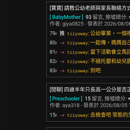
[寶寶] 請教公幼老師與家長聯絡方
[ BabyMother ]
93
留言, 推噓總分:
作者:
giya0825
- 發表於
2026/08/06
79
推
: 公幼畢業，一
tiiyuway
F
80
→
: 一起傳，媽媽
tiiyuway
F
81
→
: 當下活動會立馬
tiiyuway
F
82
→
: 不過托嬰和幼
tiiyuway
F
83
→
: 到吧
tiiyuway
F
[閒聊] 四歲半年只長高一公分是否
[ Preschooler ]
15
留言, 推噓總分:
作者:
aya318
- 發表於
2026/08/05 
15
→
: 去檢查吧 常
tiiyuway
F