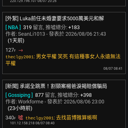
220.129.196.107 08/07 20:26
[外絮] Luka前任未婚妻要求5000萬美元和解
[ NBA ]
319
留言, 推噓總分:
+183
作者:
SeanLi1013
- 發表於
2026/08/06 21:43
(1天前)
127
→
F
: 男女平權 笑死 有這種事女人永遠無法
theclgy2001
平權
08/07 08:41
[新聞] 承諾全跳票！割頸案楊爸淚揭賠償騙局
[ Gossiping ]
877
留言, 推噓總分:
+398
作者:
Workforme
- 發表於
2026/08/06 23:00
(23小時前)
340
噓
: 去找苗博雅算帳啊
theclgy2001
F
101.12.158.218 08/07 08:40