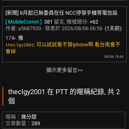
[新聞] 8月起已無委員在任 NCC停發手機等電信設
[ MobileComm ]
381
留言, 推噓總分:
+62
作者:
a5687920
- 發表於
2026/08/06 06:56
(1天前)
174
推
F
: 可以試試看不發iphone啊 看台南會不
theclgy2001
會掉
08/06 19:44
顯示更多留言>>
theclgy2001 在 PTT 的暱稱紀錄, 共 2
個
暱稱：
幾分甜
文章數量：
289