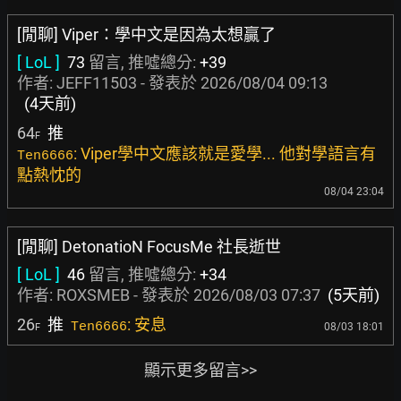
[閒聊] Viper：學中文是因為太想贏了
[ LoL ]
73
留言, 推噓總分:
+39
作者:
JEFF11503
- 發表於
2026/08/04 09:13
(4天前)
64
推
F
: Viper學中文應該就是愛學... 他對學語言有
Ten6666
點熱忱的
08/04 23:04
[閒聊] DetonatioN FocusMe 社長逝世
[ LoL ]
46
留言, 推噓總分:
+34
作者:
ROXSMEB
- 發表於
2026/08/03 07:37
(5天前)
26
推
: 安息
Ten6666
08/03 18:01
F
顯示更多留言>>