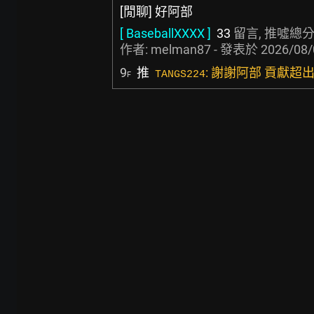
[閒聊] 好阿部
[ BaseballXXXX ]
33
留言, 推噓總分
作者:
melman87
- 發表於
2026/08/
9
推
: 謝謝阿部 貢獻超
TANGS224
F