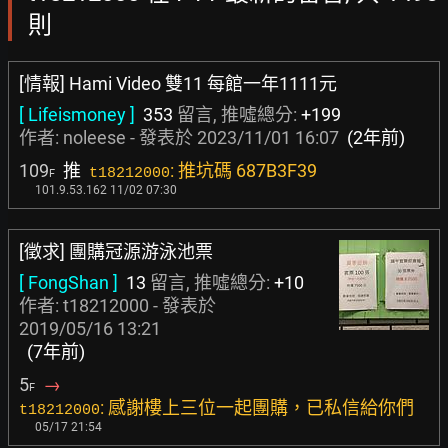
則
[情報] Hami Video 雙11 每館一年1111元
[ Lifeismoney ]
353
留言, 推噓總分:
+199
作者:
noleese
- 發表於
2023/11/01 16:07
(2年前)
109
推
: 推坑碼 687B3F39
t18212000
F
101.9.53.162 11/02 07:30
[徵求] 團購冠源游泳池票
[ FongShan ]
13
留言, 推噓總分:
+10
作者: t18212000 - 發表於
2019/05/16 13:21
(7年前)
5
→
F
: 感謝樓上三位一起團購，已私信給你們
t18212000
05/17 21:54