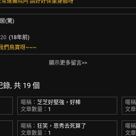
怎麼常進醫院阿 請好好保重身體呀
居(驚)
:20
(18年前)
我們鳥寶呀~~~
顯示更多留言>>
紀錄, 共 19 個
暱稱：
芝芝好堅強，好棒
暱
文章數量：
1
文
暱稱：
狂笑，恩秀去死算了
暱
文章數量：
1
文