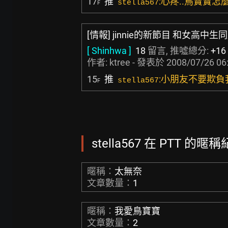
17
推
:心疼..鳥寶寶
stella567
F
[情報] jinnie的新節目 和女高中生同
[ Shinhwa ]
18
留言, 推噓總分:
+16
作者:
ktree
- 發表於
2008/07/26 06
15
推
:小朋友不要欺負
stella567
F
stella567 在 PTT 的暱稱
暱稱：
太無奈
文章數量：
1
暱稱：
我愛鳥寶寶
文章數量：
2