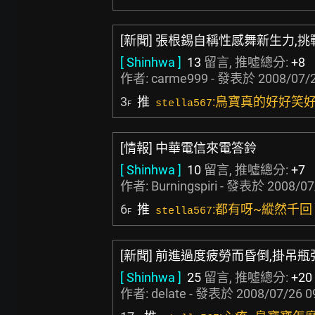
[新聞] 張根錫自稱性感舞新生力,挑戰
[ Shinhwa ]
13
留言, 推噓總分:
+8
作者:
carme999
- 發表於
2008/07/2
3
推
:鳥寶真的好好笑好
stella567
F
[情報] 中華電信來電答鈴
[ Shinhwa ]
10
留言, 推噓總分:
+7
作者:
Burningspiri
- 發表於
2008/07
6
推
:都有呀~縱然千回 
stella567
F
[新聞] 前進過度疲勞而昏倒,掛吊
[ Shinhwa ]
25
留言, 推噓總分:
+20
作者:
delate
- 發表於
2008/07/26 0