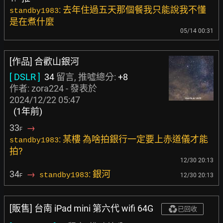
: 去年住過五天那個餐我只能說我不懂
standby1983
是在煮什麼
05/14 00:31
[作品] 合歡山銀河
[ DSLR ]
34
留言, 推噓總分:
+8
作者:
zora224
- 發表於
2024/12/22 05:47
(1年前)
33
→
F
: 某樓 為啥拍銀行一定要上赤道儀才能
standby1983
拍?
12/30 20:13
34
→
: 銀河
standby1983
12/30 20:13
F
[販售] 台南 iPad mini 第六代 wifi 64G
已回收