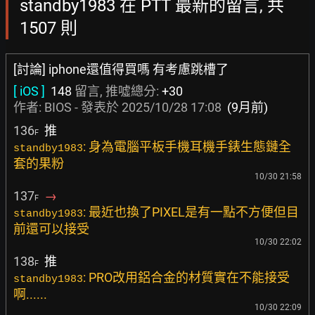
standby1983 在 PTT 最新的留言, 共
1507 則
[討論] iphone還值得買嗎 有考慮跳槽了
[ iOS ]
148
留言, 推噓總分:
+30
作者:
BIOS
- 發表於
2025/10/28 17:08
(9月前)
136
推
F
: 身為電腦平板手機耳機手錶生態鏈全
standby1983
套的果粉
10/30 21:58
137
→
F
: 最近也換了PIXEL是有一點不方便但目
standby1983
前還可以接受
10/30 22:02
138
推
F
: PRO改用鋁合金的材質實在不能接受
standby1983
啊......
10/30 22:09