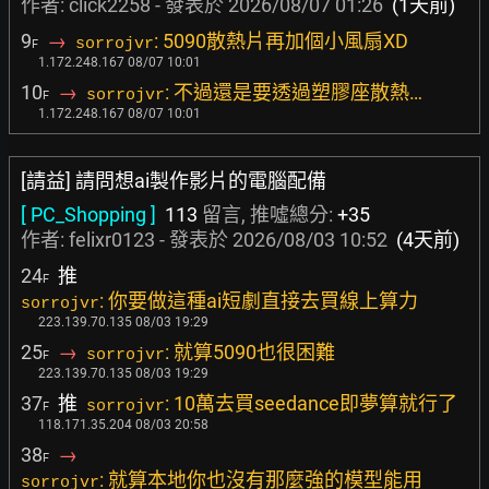
作者:
click2258
- 發表於
2026/08/07 01:26
(1天前)
9
→
: 5090散熱片再加個小風扇XD
sorrojvr
F
1.172.248.167 08/07 10:01
10
→
: 不過還是要透過塑膠座散熱…
sorrojvr
F
1.172.248.167 08/07 10:01
[請益] 請問想ai製作影片的電腦配備
[ PC_Shopping ]
113
留言, 推噓總分:
+35
作者:
felixr0123
- 發表於
2026/08/03 10:52
(4天前)
24
推
F
: 你要做這種ai短劇直接去買線上算力
sorrojvr
223.139.70.135 08/03 19:29
25
→
: 就算5090也很困難
sorrojvr
F
223.139.70.135 08/03 19:29
37
推
: 10萬去買seedance即夢算就行了
sorrojvr
F
118.171.35.204 08/03 20:58
38
→
F
: 就算本地你也沒有那麼強的模型能用
sorrojvr