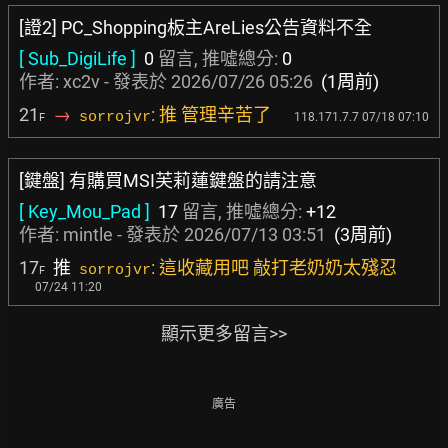
[證2] PC_Shopping板主AreLies公告資料不全
[ Sub_DigiLife ]
0
留言, 推噓總分:
0
作者:
xc2v
- 發表於
2026/07/26 05:26
(1周前)
21
→
: 推 管理辛苦了
sorrojvr
118.171.7.7 07/18 07:10
F
[鍵盤] 有購買MSI芙莉蓮鍵盤的請注意
[ Key_Mou_Pad ]
17
留言, 推噓總分:
+12
作者:
mintle
- 發表於
2026/07/13 03:51
(3周前)
17
推
: 這收藏用吧 敲打老奶奶太殘忍
sorrojvr
F
07/24 11:20
顯示更多留言>>
廣告