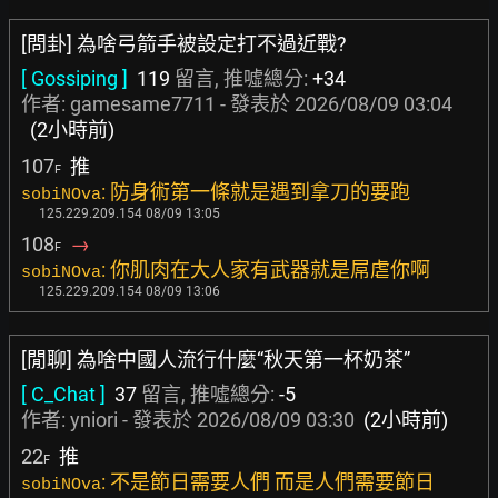
[問卦] 為啥弓箭手被設定打不過近戰?
[ Gossiping ]
119
留言, 推噓總分:
+34
作者:
gamesame7711
- 發表於
2026/08/09 03:04
(2小時前)
107
推
F
: 防身術第一條就是遇到拿刀的要跑
sobiNOva
125.229.209.154 08/09 13:05
108
→
F
: 你肌肉在大人家有武器就是屌虐你啊
sobiNOva
125.229.209.154 08/09 13:06
[閒聊] 為啥中國人流行什麼“秋天第一杯奶茶”
[ C_Chat ]
37
留言, 推噓總分:
-5
作者:
yniori
- 發表於
2026/08/09 03:30
(2小時前)
22
推
F
: 不是節日需要人們 而是人們需要節日
sobiNOva