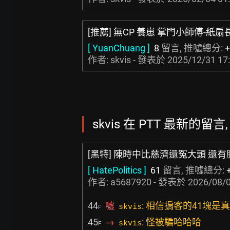
[推薦] 無CP 養崽 掌門小師傅-紙扇
[ YuanChuang ]
8
留言, 推噓總分:
+
作者: skvis - 發表於
2025/12/31 17
skvis 在 PTT 最新的留言,
[黑特] 陳時中比慈濟還冤大頭 還有
[ HatePolitics ]
61
留言, 推噓總分:
作者:
a5687920
- 發表於
2026/08/0
44
噓
: 相信掮客的41塊是
skvis
F
45
→
: 怪被騙哈哈哈
skvis
F