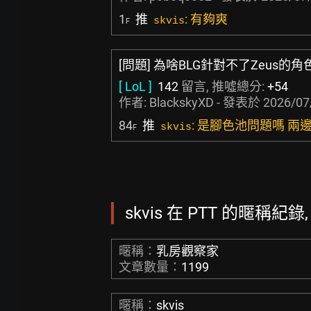
1
推
: 有夠爽
skvis
F
[問題] 為啥BLG針對不了Zeus的角
[ LoL ]
142
留言, 推噓總分:
+54
作者:
BlackskyXD
- 發表於
2026/07
84
推
: 是腳色池問題嗎 
skvis
F
skvis 在 PTT 的暱稱紀錄,
暱稱：
乳房觀察家
文章數量：
1199
暱稱：
skvis