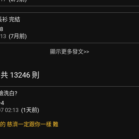
長衫 完結
8
:13
(7月前)
顯示更多發文>>
 共 13246 則
臉洗白?
+4
7 02:13
(1天前)
真的 慈濟一定跟你一樣 難