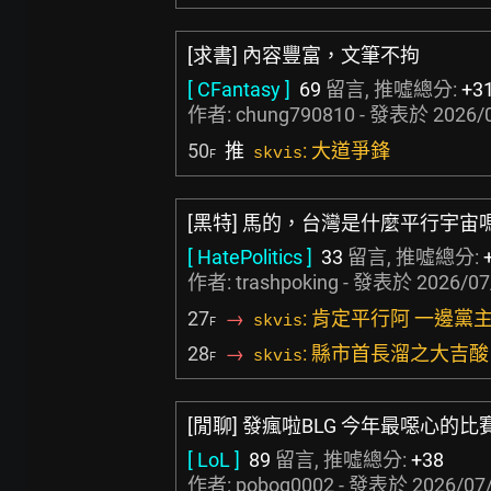
[求書] 內容豐富，文筆不拘
[ CFantasy ]
69
留言, 推噓總分:
+3
作者:
chung790810
- 發表於
2026/
50
推
: 大道爭鋒
skvis
F
[黑特] 馬的，台灣是什麼平行宇宙
[ HatePolitics ]
33
留言, 推噓總分:
作者:
trashpoking
- 發表於
2026/07
27
→
: 肯定平行阿 一邊黨
skvis
F
28
→
: 縣市首長溜之大吉酸
skvis
F
[閒聊] 發瘋啦BLG 今年最噁心的比
[ LoL ]
89
留言, 推噓總分:
+38
作者:
poboq0002
- 發表於
2026/07/