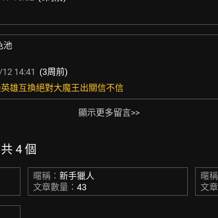
色池
/12 14:41
(3周前)
兩邊英雄互換絕對大魔王出關信不信
顯示更多留言>>
 共 4 個
暱稱：
新手獵人
暱
文章數量：
43
文