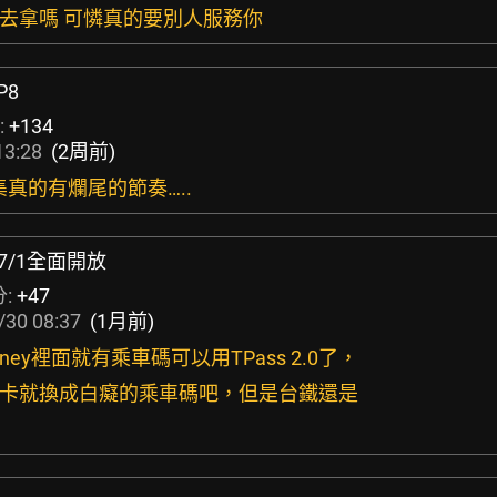
己去拿嗎 可憐真的要別人服務你
P8
:
+134
13:28
(2周前)
集真的有爛尾的節奏…..
捷7/1全面開放
分:
+47
/30 08:37
(1月前)
 money裡面就有乘車碼可以用TPass 2.0了，
要帶卡就換成白癡的乘車碼吧，但是台鐵還是