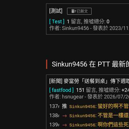
[測試]
已刪文
[ Test ]
1
留言, 推噓總分:
0
作者: Sinkun9456 - 發表於
2023/11
Sinkun9456 在 PTT 最
[新聞] 麥當勞「送餐到桌」傳下週
[ fastfood ]
151
留言, 推噓總分:
+2
作者:
hsnugear
- 發表於
2026/07/2
137
推
: 蠻好的啊
Sinkun9456
F
138
→
: 不管是一
Sinkun9456
F
139
→
: 啊你們這
Sinkun9456
F