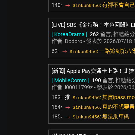
140
→
: 有腳不會自
Sinkun9456
F
[LIVE] SBS《金特務：本色回歸》E
[ KoreaDrama ]
262
留言, 推噓總分
作者:
Dodoro
- 發表於
2026/07/18 
62
→
: 一路追到第八
Sinkun9456
F
[新聞] Apple Pay交通卡上路！北
[ MobileComm ]
190
留言, 推噓總
作者:
l00011799z
- 發表於
2026/06
183
推
: 其實ipass
Sinkun9456
F
184
→
: 真的不想
Sinkun9456
F
185
→
: 無法乘車碼
Sinkun9456
F