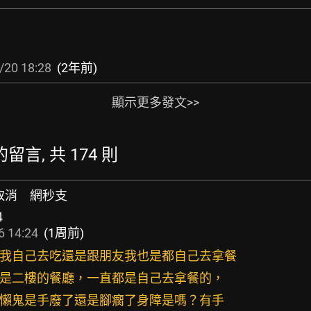
/20 18:28
(2年前)
顯示更多發文>>
新的留言, 共 174 則
取消 網秒支
4
6 14:24
(1周前)
不管我自己去吃還是跟朋友我也是都自己去拿餐
樓還是二樓的餐廳，一直都是自己去拿餐的，
些死懶鬼是手廢了還是腳瘸了身障是嗎？有手