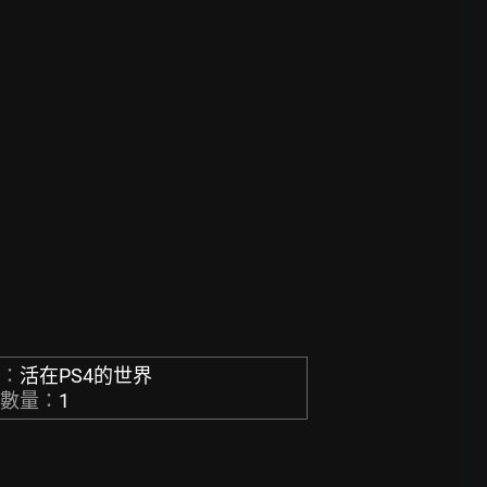
稱：
活在PS4的世界
章數量：
1