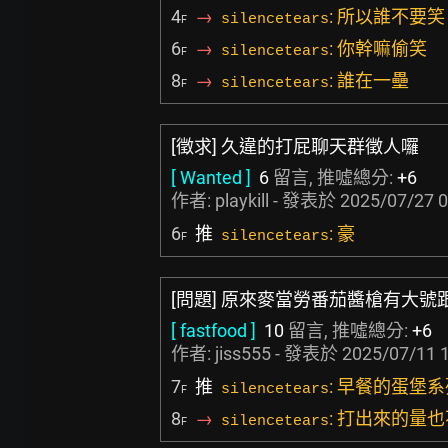
4
→
: 所以誰不要
silencetears
F
6
→
: 你幹嘛偷笑
silencetears
F
8
→
: 誰在一壘
silencetears
F
[徵求] 久違的打屁聊天群徵人囉
[ Wanted ]
6
留言, 推噓總分:
+6
作者:
playkill
- 發表於
2025/07/27 0
6
推
: 豪
silencetears
F
[問題] 原來麥當勞番茄醬槍有大號
[ fastfood ]
10
留言, 推噓總分:
+6
作者:
jiss555
- 發表於
2025/07/11 
7
推
: 早餐的蛋堡
silencetears
F
8
→
: 打出來的量
silencetears
F