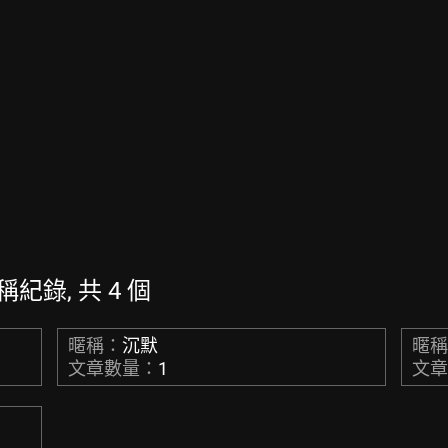
的暱稱紀錄, 共 4 個
暱稱：
沉默
暱
文章數量：
1
文