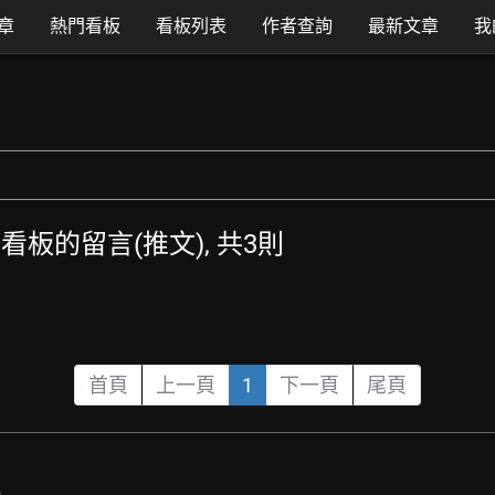
章
熱門看板
看板列表
作者查詢
最新文章
我
 全部看板的留言(推文), 共3則
首頁
上一頁
1
下一頁
尾頁
6