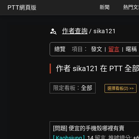
PTT
網頁版
新聞
熱門文
作者查詢
/ sika121
總覽
項目：
發文
|
留言
|
暱稱
作者 sika121 在 PTT
限定看板：
全部
選擇看板(2) >>
[問題] 便宜的手機殼哪裡有賣
[ Kaohsiung ]
14
留言, 推噓總分:
+