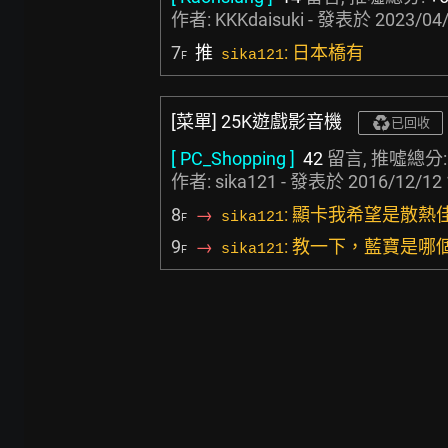
作者:
KKKdaisuki
- 發表於
2023/04/
7
推
: 日本橋有
sika121
F
[菜單] 25K遊戲影音機
已回收
[ PC_Shopping ]
42
留言, 推噓總分
作者: sika121 - 發表於
2016/12/12 
8
→
: 顯卡我希望是散
sika121
F
9
→
: 教一下，藍寶是
sika121
F