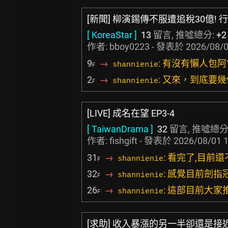
[新聞] 柳演錫傳不服遭追稅30億!
[ KoreaStar ]
13
留言, 推噓總分:
+2
作者:
bboy0223
- 發表於
2026/08/0
9
→
: 有沒有懶人包
shannienie
F
2
→
: 又來，到底要
shannienie
F
[LIVE] 成名在望 EP3-4
[ TaiwanDrama ]
32
留言, 推噓總分
作者:
fishgift
- 發表於
2026/08/01 1
31
→
: 看完了,目前
shannienie
F
32
→
: 感覺目前劍指冠豪.
shannienie
F
26
→
: 這部目前大家
shannienie
F
[求助] 收入暴漲的另一半卻還是接近