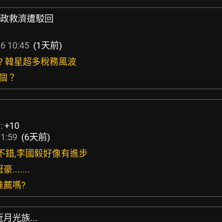
 行政救濟遭駁回
6 10:45
(1天前)
阿? 韓星超多稅務風波
幾個？
:
+10
1:59
(6天前)
還不錯,李國毅好像有進步
......
推薦嗎?
月光族...