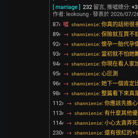
[ marriage ]
232
留言, 推噓總分:
+3
作者:
leokoung
- 發表於
2026/07/26
87
噓
: 你真的話術很
shannienie
F
89
→
: 保險就互買不
shannienie
F
92
→
: 懷孕一胎代
shannienie
F
93
→
: 當初就不怕
shannienie
F
94
→
: 你現在看人
shannienie
F
95
→
: 心叵測
shannienie
F
96
→
: 她下一個肯定
shannienie
F
98
→
: 整篇看下來真
shannienie
F
112
→
: 你應該先
shannienie
F
113
→
: 有什麼其他
shannienie
F
114
→
: 小心太貪弄
shannienie
F
230
→
: 還有很紅的+
shannienie
F