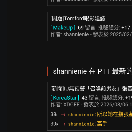
[問題]Tomford眼影建議
[ MakeUp ]
69
留言, 推噓總分:
+17
作者: shannienie - 發表於
2025/02/
shannienie 在 PTT 最新
[新聞]IU無預警「召喚前男友」張
[ KoreaStar ]
43
留言, 推噓總分:
+1
作者:
XDGEE
- 發表於
2026/08/06 1
38
→
: 所以她在指
shannienie
F
39
→
: 高手
shannienie
F