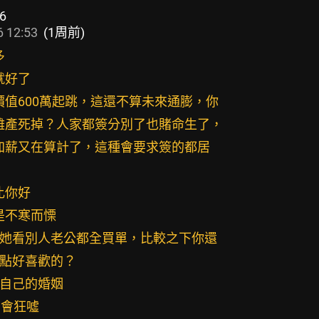
6
 12:53
(1周前)
多
就好了
孕價值600萬起跳，這還不算未來通膨，你
她難產死掉？人家都簽分別了也賭命生了，
家加薪又在算計了，這種會要求簽的都居
比你好
是不寒而慄
擔心她看別人老公都全買單，比較之下你還
優點好喜歡的？
死自己的婚姻
1會狂噓