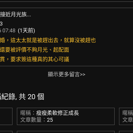
接近月光族...
3
 07:48
(1天前)
或離婚，這太太就是被趕出去，就算沒被趕也
堆還要被評價不夠月光、起配面
萬貫，要求簽這種真的其心可議
顯示更多留言>>
稱紀錄, 共 20 個
暱稱：
瘦瘦柔軟修正成長
暱
文章數量：
25
文