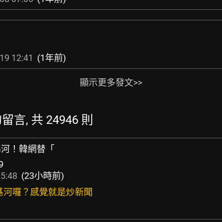
19 12:41
(1年前)
顯示更多發文>>
的留言, 共 24946 則
基河！韓網替「
9
5:48
(23小時前)
張基河囉？感覺就是炒新聞