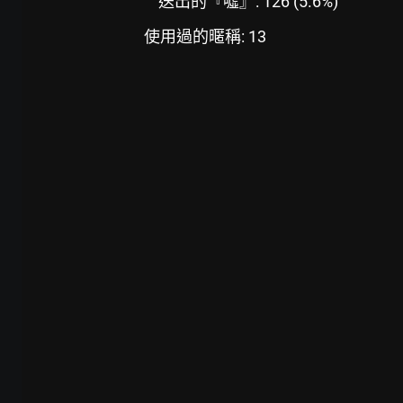
送出的『噓』: 126 (5.6%)
使用過的暱稱: 13