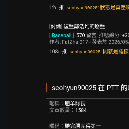
12
推
: 狀態是真差
seohyun90025
F
[討論] 復盤鄭浩均的崩盤
[ Baseball ]
570
留言, 推噓總分:
+3
作者:
FatZhai017
- 發表於
2026/05/
108
推
: 問就是羅
seohyun90025
F
seohyun90025 在 PTT
暱稱：
肥羊隊長
文章數量：
1584
暱稱：
勝完勝完得第一