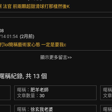
啊 法官 前兩顆超甜滑球打那樣然後K
08
14 01:54
(2月前)
傑打lol簡稱藝術家心態 一定是要我c
顯示更多留言>>
 的暱稱紀錄, 共 13 個
暱稱：
肥羊老師
暱
文章數量：
30
文
暱稱：
徐玄我老婆
暱