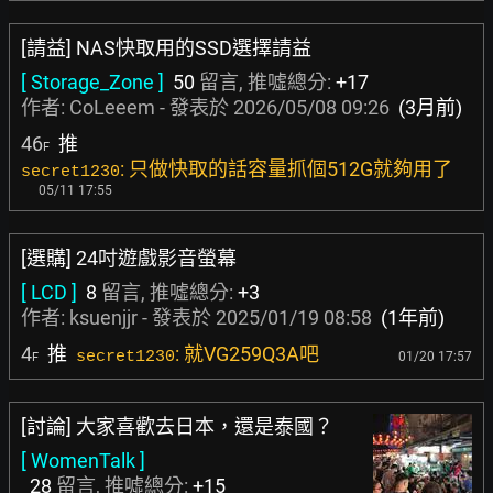
[請益] NAS快取用的SSD選擇請益
[ Storage_Zone ]
50
留言, 推噓總分:
+17
作者:
CoLeeem
- 發表於
2026/05/08 09:26
(3月前)
46
推
F
: 只做快取的話容量抓個512G就夠用了
secret1230
05/11 17:55
[選購] 24吋遊戲影音螢幕
[ LCD ]
8
留言, 推噓總分:
+3
作者:
ksuenjjr
- 發表於
2025/01/19 08:58
(1年前)
4
推
: 就VG259Q3A吧
secret1230
01/20 17:57
F
[討論] 大家喜歡去日本，還是泰國？
[ WomenTalk ]
28
留言, 推噓總分:
+15