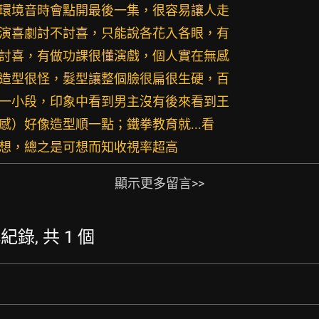
有環境音時會點開最後一集，很容易讓人走
妍演喜劇討不討喜，只能說各花入各眼，有
好討喜，有做功課很懂演戲，個人實在無感
儁造型很怪，髮型讓整個臉很扁很生硬，百
看一小段，印象中看到男主沒有後來看到王
異感）好像造型順一點；鐵拳教育就...看
感想，總之是可想而知收視率超高
顯示更多留言>>
稱紀錄, 共 1 個