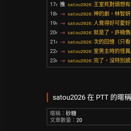
17
推
: 王室死對頭想
satou2026
F
18
→
: 神的劇，林智
satou2026
F
19
→
: 人覺得好可愛
satou2026
F
20
→
: 就是了，許楠
satou2026
F
21
→
: 次的回憶（只
satou2026
F
22
→
: 室男主時的怪
satou2026
F
23
→
: 完了，沒特別
satou2026
F
satou2026 在 PTT 的暱
暱稱：
砂糖
文章數量：
20