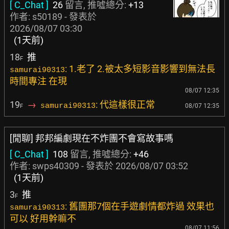
[ C_Chat ]
26
留言, 推噓總分:
+13
作者:
s50189
- 發表於
2026/08/07 03:30
(1天前)
18
推
F
: 1.老了 2.被太多短影音影響到無法長
samurai90313
時間專注 在現
08/07 12:35
19
→
: 代這樣很正常
samurai90313
08/07 12:35
F
[閒聊] 邦邦編劇現在不炸團不會寫故事嗎
[ C_Chat ]
108
留言, 推噓總分:
+46
作者:
swps40309
- 發表於
2026/08/07 03:52
(1天前)
3
推
F
: 舊團那7個在手遊劇情都炸過 效果也
samurai90313
可以 好用幹嘛不
08/07 11:56