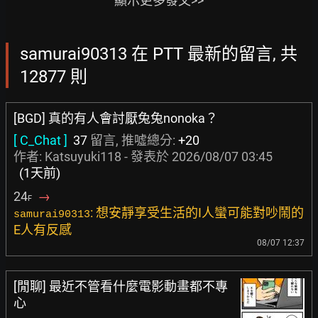
顯示更多發文>>
samurai90313 在 PTT 最新的留言, 共
12877 則
[BGD] 真的有人會討厭兔兔nonoka？
[ C_Chat ]
37
留言, 推噓總分:
+20
作者:
Katsuyuki118
- 發表於
2026/08/07 03:45
(1天前)
24
→
F
: 想安靜享受生活的I人蠻可能對吵鬧的
samurai90313
E人有反感
08/07 12:37
[閒聊] 最近不管看什麼電影動畫都不專
心