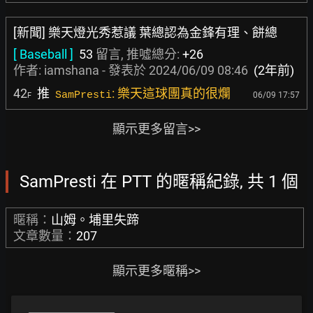
[新聞] 樂天燈光秀惹議 葉總認為金鋒有理、餅總
[ Baseball ]
53
留言, 推噓總分:
+26
作者:
iamshana
- 發表於
2024/06/09 08:46
(2年前)
42
推
: 樂天這球團真的很爛
SamPresti
06/09 17:57
F
顯示更多留言>>
SamPresti 在 PTT 的暱稱紀錄, 共 1 個
暱稱：
山姆。埔里失蹄
文章數量：
207
顯示更多暱稱>>