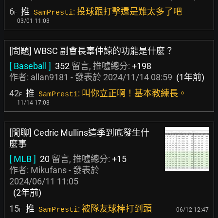
6
推
: 投球跟打擊還是難太多了吧
SamPresti
F
03/01 11:03
[問題] WBSC 副會長辜仲諒的功能是什麼？
[ Baseball ]
352
留言, 推噓總分:
+198
作者:
allan9181
- 發表於
2024/11/14 08:59
(1年前)
42
推
: 叫你立正啊！基本教練長。
SamPresti
F
11/14 17:03
[閒聊] Cedric Mullins這季到底發生什
麼事
[ MLB ]
20
留言, 推噓總分:
+15
作者:
Mikufans
- 發表於
2024/06/11 11:05
(2年前)
15
推
: 被隊友球棒打到頭
SamPresti
06/12 12:47
F