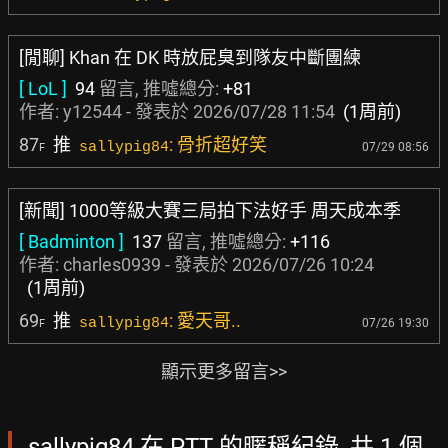
[閒聊] Khan 在 DK 時放屁臭到隊友中斷團練
[ LoL ]
94
留言, 推噓總分:
+81
作者:
y12544
- 發表於
2026/07/28 11:54
(1周前)
87
推
: 骨折超好笑
sallypig84
07/29 08:56
F
[新聞] 1000等級大賽三局拍下法好手 周天成本季
[ Badminton ]
137
留言, 推噓總分:
+116
作者:
charles0939
- 發表於
2026/07/26 10:24
(1周前)
69
推
: 愛天哥..
sallypig84
07/26 19:30
F
顯示更多留言>>
sallypig84 在 PTT 的暱稱紀錄, 共 1 個