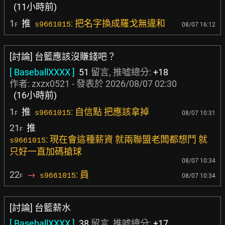
(11小時前)
1
推
: 把名字換成羅戈無違和
s9661015
08/07 16:12
F
[討論] 台籃應該沒賺錢吧？
[ BaseballXXXX ]
51
留言, 推噓總分:
+18
作者:
zxzx0521
- 發表於
2026/08/07 02:30
(16小時前)
1
推
: 自信點 把應該拿掉
s9661015
08/07 10:31
F
21
推
F
: 現在會這種薪資 就兩聯盟老闆都想鬥 就
s9661015
只好一直加碼搶球
08/07 10:34
22
→
: 員
s9661015
08/07 10:34
F
[討論] 台籃薪水
[ BaseballXXXX ]
38
留言, 推噓總分:
+17