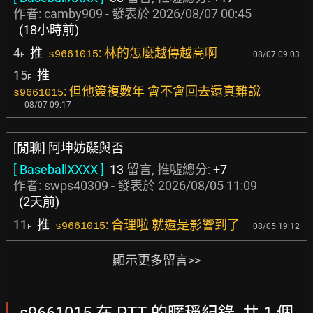
作者:
camby909
- 發表於
2026/08/07 00:45
(18小時前)
4
推
: 林的怎麼越傳越高啊
s9661015
08/07 09:03
F
15
推
F
: 但他簽複數年 會不會回去還真難說
s9661015
08/07 09:17
[閒聊] 阿坤妨礙與否
[ BaseballXXXX ]
13
留言, 推噓總分:
+7
作者:
swps40309
- 發表於
2026/08/05 11:09
(2天前)
11
推
: 合理啦 就還是影響到了
s9661015
08/05 19:12
F
顯示更多留言>>