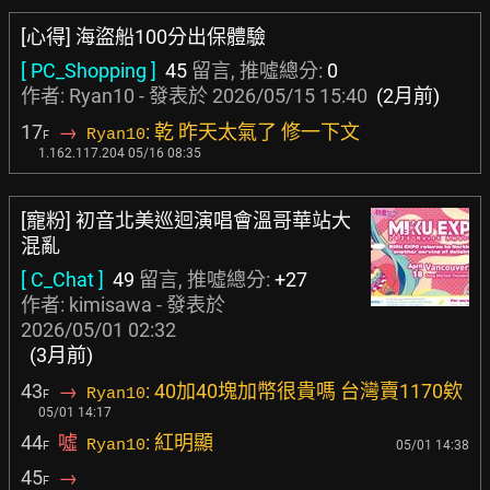
[心得] 海盜船100分出保體驗
[ PC_Shopping ]
45
留言, 推噓總分:
0
作者: Ryan10 - 發表於
2026/05/15 15:40
(2月前)
17
→
: 乾 昨天太氣了 修一下文
Ryan10
F
1.162.117.204 05/16 08:35
[寵粉] 初音北美巡迴演唱會溫哥華站大
混亂
[ C_Chat ]
49
留言, 推噓總分:
+27
作者:
kimisawa
- 發表於
2026/05/01 02:32
(3月前)
43
→
: 40加40塊加幣很貴嗎 台灣賣1170欸
Ryan10
F
05/01 14:17
44
噓
: 紅明顯
Ryan10
05/01 14:38
F
45
→
F