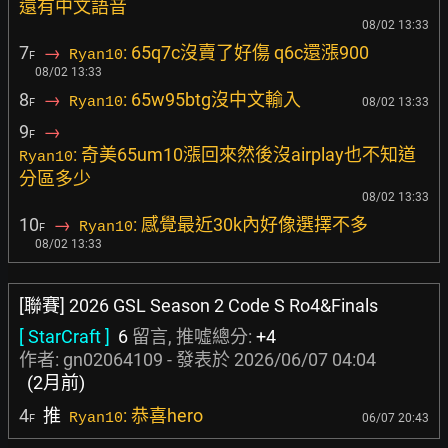
還有中文語音
08/02 13:33
7
→
: 65q7c沒賣了好傷 q6c還漲900
Ryan10
F
08/02 13:33
8
→
: 65w95btg沒中文輸入
Ryan10
08/02 13:33
F
9
→
F
: 奇美65um10漲回來然後沒airplay也不知道
Ryan10
分區多少
08/02 13:33
10
→
: 感覺最近30k內好像選擇不多
Ryan10
F
08/02 13:33
[聯賽] 2026 GSL Season 2 Code S Ro4&Finals
[ StarCraft ]
6
留言, 推噓總分:
+4
作者:
gn02064109
- 發表於
2026/06/07 04:04
(2月前)
4
推
: 恭喜hero
Ryan10
06/07 20:43
F