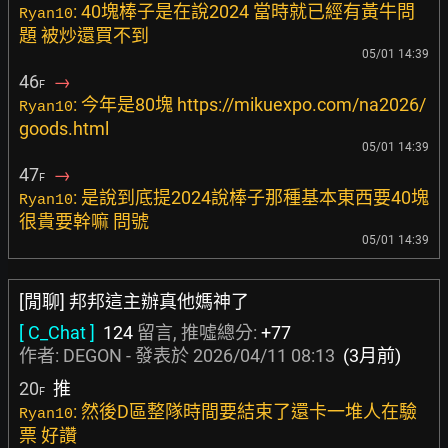
: 40塊棒子是在說2024 當時就已經有黃牛問
Ryan10
題 被炒還買不到
05/01 14:39
46
→
F
: 今年是80塊 https://mikuexpo.com/na2026/
Ryan10
goods.html
05/01 14:39
47
→
F
: 是說到底提2024說棒子那種基本東西要40塊
Ryan10
很貴要幹嘛 問號
05/01 14:39
[閒聊] 邦邦這主辦真他媽神了
[ C_Chat ]
124
留言, 推噓總分:
+77
作者:
DEGON
- 發表於
2026/04/11 08:13
(3月前)
20
推
F
: 然後D區整隊時間要結束了還卡一堆人在驗
Ryan10
票 好讚