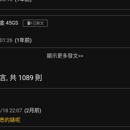
套金 45GS
已刪文
01:26
(1年前)
顯示更多發文>>
言, 共 1089 則
/18 22:07
(2月前)
熟悉的錶呢