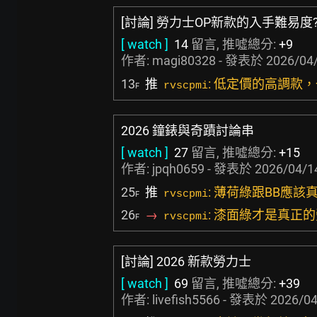
[討論] 勞力士OP新款的入手難易度
[ watch ]
14
留言, 推噓總分:
+9
作者:
magi80328
- 發表於
2026/04/
13
推
: 低定價的高調款
rvscpmi
F
2026 鐘錶與奇蹟討論串
[ watch ]
27
留言, 推噓總分:
+15
作者:
jpqh0659
- 發表於
2026/04/1
25
推
: 薄荷綠跟BB應
rvscpmi
F
26
→
: 漆面綠才是真正
rvscpmi
F
[討論] 2026 新款勞力士
[ watch ]
69
留言, 推噓總分:
+39
作者:
livefish5566
- 發表於
2026/04