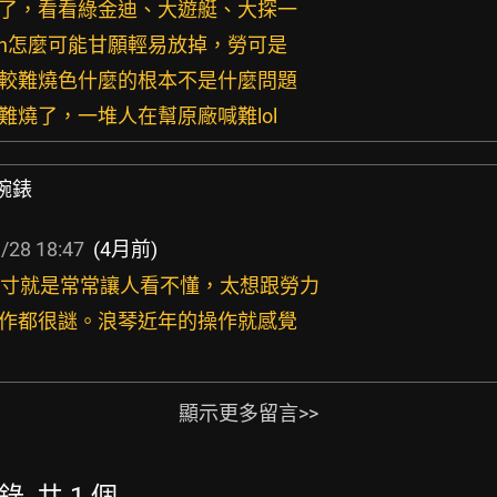
歸了，看看綠金迪、大遊艇、大探一
con怎麼可能甘願輕易放掉，勞可是
比較難燒色什麼的根本不是什麼問題
喊難燒了，一堆人在幫原廠喊難lol
腕錶
/28 18:47
(4月前)
價跟尺寸就是常常讓人看不懂，太想跟勞力
操作都很謎。浪琴近年的操作就感覺
顯示更多留言>>