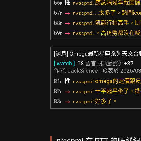
66
推
: 應該隔幾年就回
rvscpmi
F
67
→
: …太多了。熱門i
rvscpmi
F
68
→
: 飢餓行銷高手，
rvscpmi
F
69
→
: ，高仿勞都沒在
rvscpmi
F
[消息] Omega最新星座系列天文台
[ watch ]
98
留言, 推噓總分:
+37
作者:
JackSilence
- 發表於
2026/03
81
推
: omega的定
rvscpmi
F
82
→
: 士平起平坐了，
rvscpmi
F
83
→
: 好多了。
rvscpmi
F