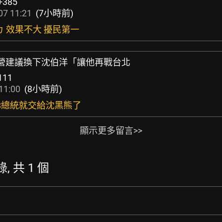
+385
07 11:21
(7小時前)
ㄅ 效果不大 擾民第一
 藍營建議換下沈伯洋「讓他再戰台北
111
11:00
(8小時前)
028總統就交給沈黑熊了
顯示更多留言>>
錄, 共 1 個