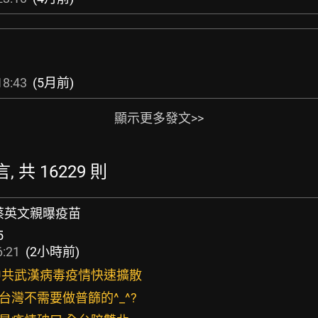
18:43
(5月前)
顯示更多發文>>
, 共 16229 則
！蔡英文親曝疫苗
5
6:21
(2小時前)
後中共武漢病毒疫情快速擴散
台灣不需要做普篩的^_^?