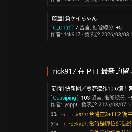
[蔚藍] 負ケイちゃん
[ C_Chat ]
7
留言, 推噓總分:
+5
作者: rick917 - 發表於
2026/03/03 
rick917 在 PTT 最新的留言
[新聞] 快新聞／慈濟遭詐10.6億
[ Gossiping ]
103
留言, 推噓總分:
+
作者:
lycppt
- 發表於
2026/08/07 1
60
→
: 台灣在3+11之
rick917
F
61
→
: 當時是哪位部長說
rick917
F