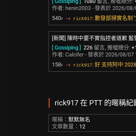
[ Gossiping ]
1080
留言, 推噓總分:
作者:
henin2003
- 發表於
2026/08/
540
→
: 數發部掃實名制
rick917
F
[新聞] 陳時中要不實指控者道歉
[ Gossiping ]
226
留言, 推噓總分:
+
作者:
Calcifer
- 發表於
2026/08/07 
158
→
: 好 支持阿中 2
rick917
F
rick917 在 PTT 的暱稱紀
暱稱：
默默無名
文章數量：
12