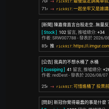
70
→
: 最後還定調萬華
rick917
F
71
→
: 一起坐牢又是誰講
rick917
F
[新聞] 陳嘉偉直言台股走空..無量
[ Stock ]
102
留言, 推噓總分:
+34
作者:
SRW007788
- 發表於
2026/08
85
推
: https://i.imgur.
rick917
F
[公告] 我真的不想水桶了 水桶
[ Gossiping ]
41
留言, 推噓總分:
+2
作者:
redDest
- 發表於
2026/08/07 
25
→
: 可惜進桶了 投
rick917
F
[問卦] 新冠你覺得最蠢的事是什麼