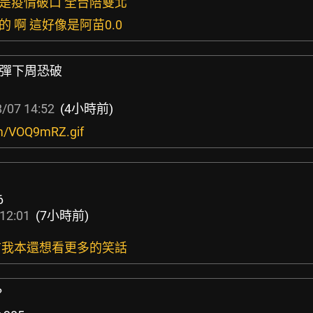
就是疫情破口 全台陪雙北
的 啊 這好像是阿苗0.0
反彈下周恐破
/07 14:52
(4小時前)
com/VOQ9mRZ.gif
6
12:01
(7小時前)
票前我本還想看更多的笑話
？