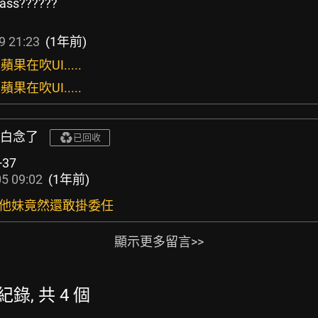
ss??????
9 21:23
(1年前)
蘋果在吹UI.....
蘋果在吹UI.....
的白念了
已回收
+37
5 09:02
(1年前)
是他妹竟然還敢掛委任
顯示更多留言>>
稱紀錄, 共 4 個