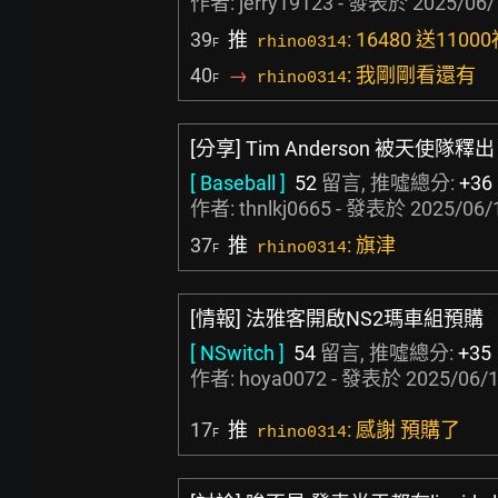
作者:
jerry19123
- 發表於
2025/06/
39
推
: 16480 送1
rhino0314
F
40
→
: 我剛剛看還有
rhino0314
F
[分享] Tim Anderson 被天使隊釋出
[ Baseball ]
52
留言, 推噓總分:
+36
作者:
thnlkj0665
- 發表於
2025/06/
37
推
: 旗津
rhino0314
F
[情報] 法雅客開啟NS2瑪車組預購
[ NSwitch ]
54
留言, 推噓總分:
+35
作者:
hoya0072
- 發表於
2025/06/1
17
推
: 感謝 預購了
rhino0314
F