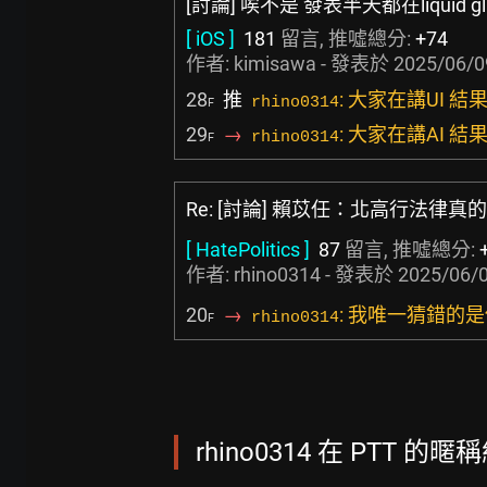
[討論] 唉不是 發表半天都在liquid gla
[ iOS ]
181
留言, 推噓總分:
+74
作者:
kimisawa
- 發表於
2025/06/0
28
推
: 大家在講UI 結果
rhino0314
F
29
→
: 大家在講AI 結果
rhino0314
F
Re: [討論] 賴苡任：北高行法律真
[ HatePolitics ]
87
留言, 推噓總分:
作者: rhino0314 - 發表於
2025/06/0
20
→
: 我唯一猜錯的
rhino0314
F
rhino0314 在 PTT 的暱