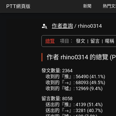
PTT
網頁版
新聞
熱門文
作者查詢
/ rhino0314
總覽
項目：
發文
|
留言
|
暱稱
作者 rhino0314 的總覽 
發文數量: 2364
收到的『推』: 56490 (41.1%)
收到的『→』: 68093 (49.5%)
收到的『噓』: 12969 (9.4%)
留言數量: 8058
送出的『推』: 4139 (51.4%)
送出的『→』: 3281 (40.7%)