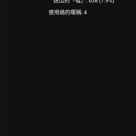
送出的『噓』: 638 (7.9%)
使用過的暱稱: 4