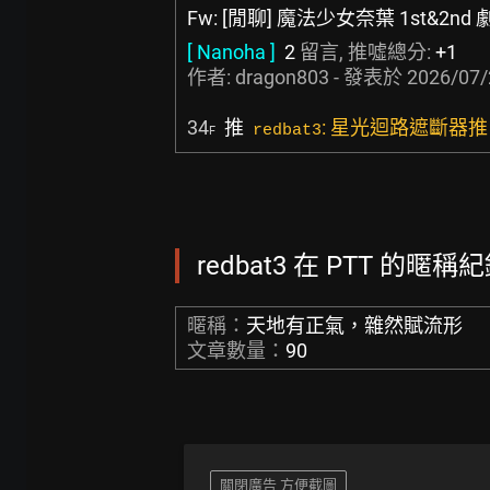
Fw: [閒聊] 魔法少女奈葉 1st&2nd
[ Nanoha ]
2
留言, 推噓總分:
+1
作者:
dragon803
- 發表於
2026/07/
34
推
: 星光迴路遮斷器推
redbat3
F
redbat3 在 PTT 的暱稱紀
暱稱：
天地有正氣，雜然賦流形
文章數量：
90
關閉廣告 方便截圖