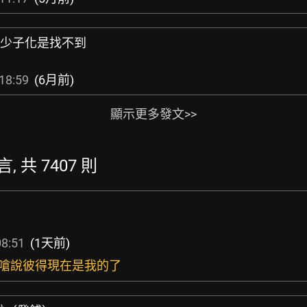
文：少子化是找不到
18:59
(6月前)
顯示更多發文>>
言, 共 7407 則
08:51
(1天前)
嗎?嗆說彼得現在是我的了