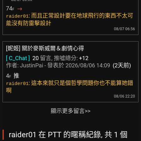
74
→
F
: 而且正常設計要在地球飛行的東西不太可
raider01
能沒有防雷擊設計
08/07 06:56
[妮姬] 關於麥斯威爾＆劇情心得
[ C_Chat ]
20
留言, 推噓總分:
+12
作者:
JustinPai
- 發表於
2026/08/06 14:09
(2天前)
4
推
F
: 這本來就只是個哲學問題你也不能算她錯
raider01
啊
08/06 22:20
顯示更多留言>>
raider01 在 PTT 的暱稱紀錄, 共 1 個