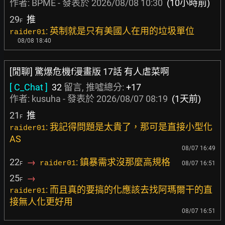
作者:
BPME
- 發表於
2026/08/08 10:30
(10小時前)
29
推
F
: 英制就是只有美國人在用的垃圾單位
raider01
08/08 18:40
[閒聊] 驚爆危機f漫畫版 17話 有人虐菜啊
[ C_Chat ]
32
留言, 推噓總分:
+17
作者:
kusuha
- 發表於
2026/08/07 08:19
(1天前)
21
推
F
: 我記得問題是太貴了，那可是直接小型化
raider01
AS
08/07 16:49
22
→
: 鎮暴需求沒那麼高規格
raider01
08/07 16:51
F
25
→
F
: 而且真的要搞的化應該去找阿瑪爾干的直
raider01
接無人化更好用
08/07 16:51