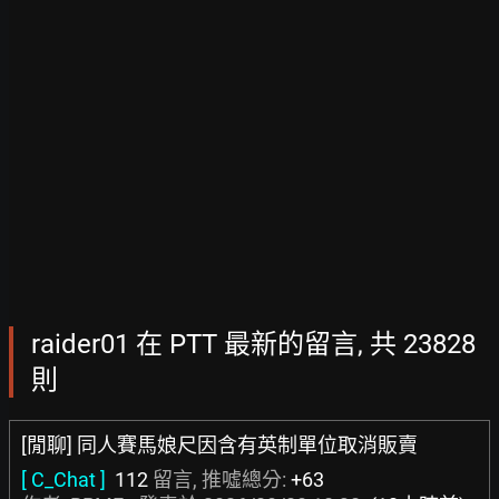
raider01 在 PTT 最新的留言, 共 23828
則
[閒聊] 同人賽馬娘尺因含有英制單位取消販賣
[ C_Chat ]
112
留言, 推噓總分:
+63