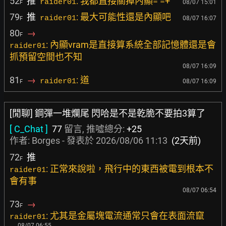
52
推
: 我都直接關掉內顯= =+
raider01
08/07 15:01
F
79
推
: 最大可能性還是內顯吧
raider01
08/07 16:07
F
80
→
F
: 內顯vram是直接算系統全部記憶體還是會
raider01
抓預留空間也不知
08/07 16:09
81
→
: 道
raider01
08/07 16:09
F
[閒聊] 鋼彈一堆爛尾 閃哈是不是乾脆不要拍3算了
[ C_Chat ]
77
留言, 推噓總分:
+25
作者:
Borges
- 發表於
2026/08/06 11:13
(2天前)
72
推
F
: 正常來說啦，飛行中的東西被電到根本不
raider01
會有事
08/07 06:54
73
→
F
: 尤其是金屬塊電流通常只會在表面流竄
raider01
08/07 06:55