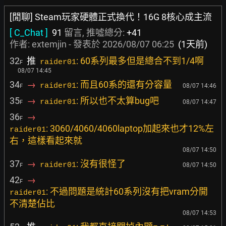
[閒聊] Steam玩家硬體正式換代！16G 8核心成主流
[ C_Chat ]
91
留言, 推噓總分:
+41
作者:
extemjin
- 發表於
2026/08/07 06:25
(1天前)
32
推
: 60系列最多但是總合不到1/4啊
raider01
F
08/07 14:45
34
→
: 而且60系的還有分容量
raider01
08/07 14:46
F
35
→
: 所以也不太算bug吧
raider01
08/07 14:47
F
36
→
F
: 3060/4060/4060laptop加起來也才12%左
raider01
右，這樣看起來就
08/07 14:50
37
→
: 沒有很怪了
raider01
08/07 14:50
F
42
→
F
: 不過問題是統計60系列沒有把vram分開
raider01
不清楚佔比
08/07 14:53