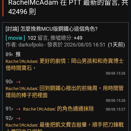
RachelMcAdam 在 PTT 最新的留言, 共
42496 則
[討論] 怎麼挽救MCU版鋼鐵心這個角色?
[ movie ]
102
留言, 推噓總分:
+49
作者:
darkofpolo
- 發表於
2026/08/05 16:51
(1天前)
89
推
F
: 更好的劇情：岡山男孩和和奇異博士
RachelMcAdam
借時間寶石，
08/06 15:26
90
→
F
: 回到鋼鐵心撥出的前幾周，用時間管
RachelMcAdam
理局的棒子把裡面
08/06 15:26
91
→
: 的角色通通抹除
RachelMcAdam
08/06 15:27
F
92
→
F
: 最後把凱文費吉敲暈，順手把刀鋒戰
RachelMcAdam