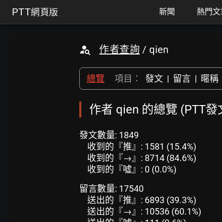
PTT
網頁版
新聞
熱門文
作者查詢
/ qien
總覽
項目：
發文
|
留言
|
暱稱
作者 qien 的總覽 (PTT
發文數量: 1849
收到的『推』: 1581 (15.4%)
收到的『→』: 8714 (84.6%)
收到的『噓』: 0 (0.0%)
留言數量: 17540
送出的『推』: 6893 (39.3%)
送出的『→』: 10536 (60.1%)