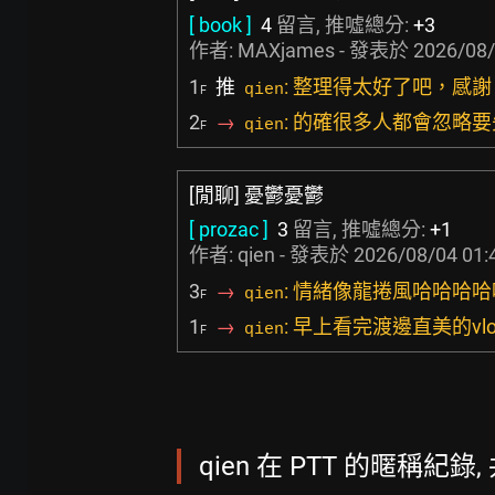
[ book ]
4
留言, 推噓總分:
+3
作者:
MAXjames
- 發表於
2026/08/
1
推
: 整理得太好了吧，感謝
qien
F
2
→
: 的確很多人都會忽略
qien
F
[閒聊] 憂鬱憂鬱
[ prozac ]
3
留言, 推噓總分:
+1
作者: qien - 發表於
2026/08/04 01:
3
→
: 情緒像龍捲風哈哈哈哈
qien
F
1
→
: 早上看完渡邊直美的vl
qien
F
qien 在 PTT 的暱稱紀錄, 