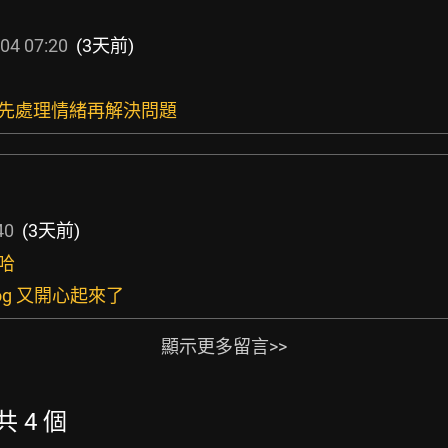
04 07:20
(3天前)
要先處理情緒再解決問題
40
(3天前)
哈
og 又開心起來了
顯示更多留言>>
共 4 個