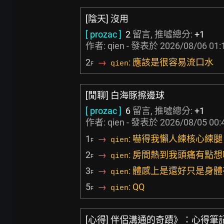
[陰天] 沒用
[ prozac ]
2
留言, 推噓總分:
+1
作者: qien - 發表於
2026/08/06 01:
2
→
: 應該是很容易流口水
qien
F
[閒聊] 白海豚擦邊球
[ prozac ]
6
留言, 推噓總分:
+1
作者: qien - 發表於
2026/08/05 00:
1
→
: 嚇得我懶人練核心練
qien
F
2
→
: 房間熱到我頭痛有點想
qien
F
3
→
: 體感上是還好只是身
qien
F
5
→
: QQ
qien
F
[心得] 伴侶溝通的奇蹟》：心得筆