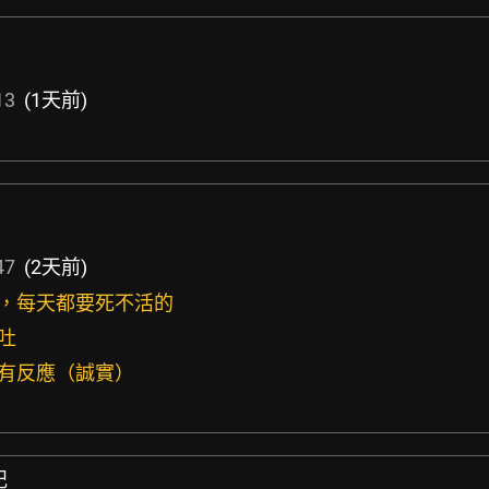
13
(1天前)
47
(2天前)
腿，每天都要死不活的
吐
體有反應（誠實）
記