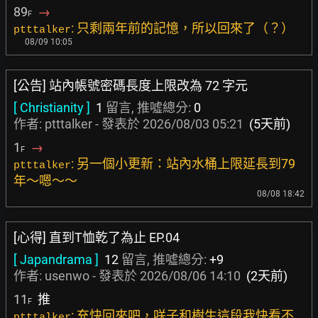
89
→
F
: 只剩兩年前的記憶，所以回來了（？）
ptttalker
08/09 10:05
[公告] 站內帳號密碼長度上限改為 72 字元
[ Christianity ]
1
留言, 推噓總分:
0
作者: ptttalker - 發表於
2026/08/03 05:21
(5天前)
1
→
F
: 另一個小更新：站內水桶上限延長到79
ptttalker
年～嗯～～
08/08 18:42
[心得] 直到T恤乾了為止 EP.04
[ Japandrama ]
12
留言, 推噓總分:
+9
作者:
usenwo
- 發表於
2026/08/06 14:10
(2天前)
11
推
F
: 充快回來吧，咲子和樹生這段我快看不
ptttalker