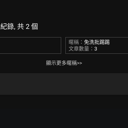
稱紀錄, 共 2 個
暱稱：
免洗批踢踢
文章數量：
3
顯示更多暱稱>>