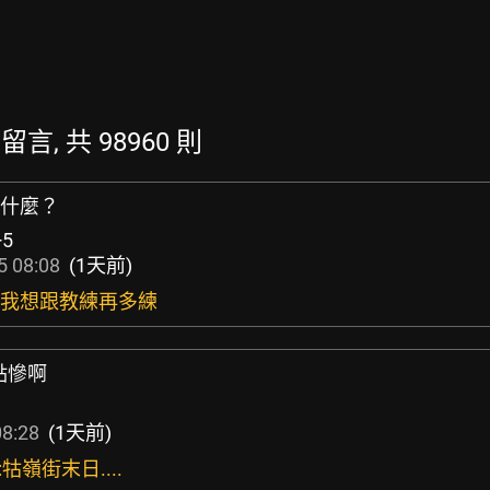
的留言, 共 98960 則
是什麼？
+5
5 08:08
(1天前)
去 我想跟教練再多練
點慘啊
08:28
(1天前)
牯嶺街末日....