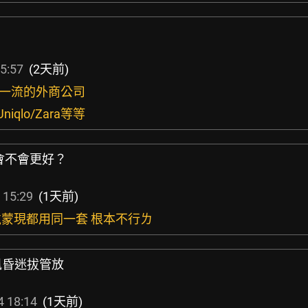
5:57
(2天前)
界一流的外商公司
iqlo/Zara等等
會不會更好？
 15:29
(1天前)
特戴蒙現都用同一套 根本不行ㄌ
中風昏迷拔管放
4 18:14
(1天前)