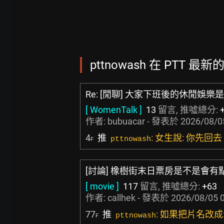
pttnowash 在 PTT 最新
Re: [閒聊] 大家下班後的休閒娛樂
[ WomenTalk ]
13
留言, 推噓總分:
作者:
bubuacar
- 發表於
2026/08/0
4
推
: 女生說: 你先回
pttnowash
F
[討論] 橡樹街末日票房是不是會有
[ movie ]
117
留言, 推噓總分:
+63
作者:
callhek
- 發表於
2026/08/05 
77
推
: 如果把片名改成:
pttnowash
F