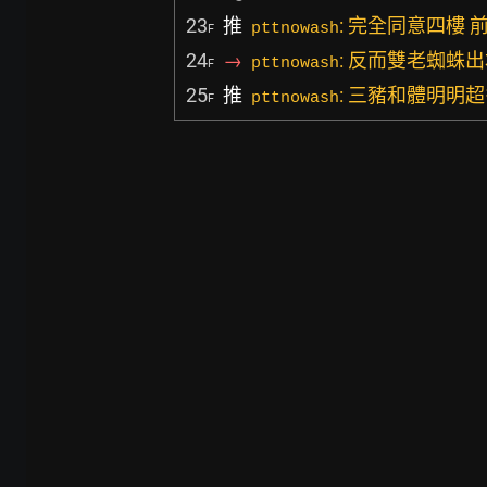
23
推
: 完全同意四樓
pttnowash
F
24
→
: 反而雙老蜘蛛
pttnowash
F
25
推
: 三豬和體明明
pttnowash
F