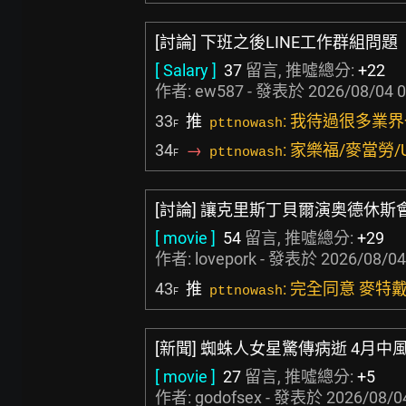
[討論] 下班之後LINE工作群組問題
[ Salary ]
37
留言, 推噓總分:
+22
作者:
ew587
- 發表於
2026/08/04 0
33
推
: 我待過很多業
pttnowash
F
34
→
: 家樂福/麥當勞/Un
pttnowash
F
[討論] 讓克里斯丁貝爾演奥德休斯
[ movie ]
54
留言, 推噓總分:
+29
作者:
lovepork
- 發表於
2026/08/04
43
推
: 完全同意 麥
pttnowash
F
[新聞] 蜘蛛人女星驚傳病逝 4月
[ movie ]
27
留言, 推噓總分:
+5
作者:
godofsex
- 發表於
2026/08/0