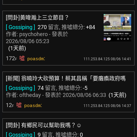
[問卦]黃暐瀚上三立節目？
[ Gossiping ]
270
留言, 推噓總分:
+84
作者:
psychohero
- 發表於
2026/08/06 05:23
(1天前)
172
噓
:
poasdm
111.253.84.125 08/06 14:41
F
[新聞] 翁曉玲大砍預算！蔡其昌稱「要癱瘓政府嗎
[ Gossiping ]
74
留言, 推噓總分:
-5
作者:
oftheday
- 發表於
2026/08/06 06:33
(1天前)
12
噓
:
poasdm
111.253.84.125 08/06 14:37
F
[問卦] 有鄉民可以幫助我嗎？☺
[ Gossiping ]
9
留言, 推噓總分:
0