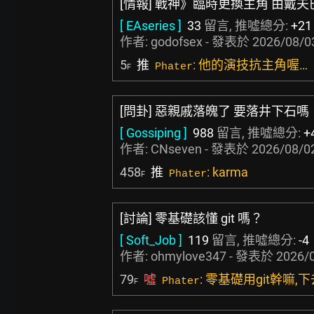
[情報] 戰神》臨時更換主角 由戴夫
[ EAseries ]
33
留言, 推噓總分:
+21
作者:
godofsex
- 發表於
2026/08/0
5
推
: 他的演技抗主角喔…
Phater
F
[問卦] 惡親戚落魄了 要落井下石嗎
[ Gossiping ]
988
留言, 推噓總分:
+
作者:
CNseven
- 發表於
2026/08/02
458
推
: karma
Phater
F
[討論] 零基礎該懂 git 嗎？
[ Soft_Job ]
119
留言, 推噓總分:
-4
作者:
ohmylove347
- 發表於
2026/0
79
噓
: 零基礎用git幹嘛
Phater
F