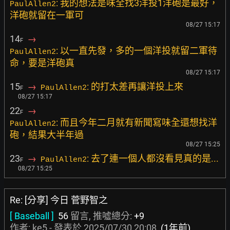
: 我的想法是味全找3洋投1洋砲是最好，
PaulAllen2
洋砲就留在一軍可
08/27 15:17
14
→
F
: 以一直先發，多的一個洋投就留二軍待
PaulAllen2
命，要是洋砲真
08/27 15:17
15
→
: 的打太差再讓洋投上來
PaulAllen2
F
08/27 15:17
22
→
F
: 而且今年二月就有新聞寫味全還想找洋
PaulAllen2
砲，結果大半年過
08/27 15:25
23
→
: 去了連一個人都沒看見真的是...
PaulAllen2
F
08/27 15:25
Re: [分享] 今日 菅野智之
[ Baseball ]
56
留言, 推噓總分:
+9
作者:
ke5
- 發表於
2025/07/30 20:08
(1年前)