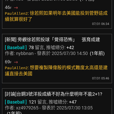
46
→
F
: 徐若熙如果明年去美國能投到菅野這成
PaulAllen2
績就算很好了
07/31 06:34
[新聞] 旁觀徐若熙投球「覺得恐怖」 張育成建
[ Baseball ]
78
留言, 推噓總分:
+42
作者:
nybbnan
- 發表於
2025/07/30 14:50
(1年前)
69
→
F
: 想要複製陳偉殷的模式難度太高還是建
PaulAllen2
議直接去美國
07/31 05:46
[討論]台鋼3號洋投成績不好為什麼明年不能2+1?
[ Baseball ]
121
留言, 推噓總分:
+47
作者:
xz4979265
- 發表於
2025/07/30 13:05
(1年前)