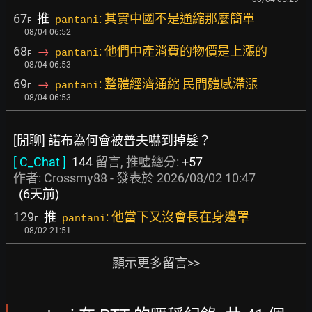
67
推
: 其實中國不是通縮那麼簡單
pantani
F
08/04 06:52
68
→
: 他們中產消費的物價是上漲的
pantani
F
08/04 06:53
69
→
: 整體經濟通縮 民間體感滯漲
pantani
F
08/04 06:53
[閒聊] 諾布為何會被普夫嚇到掉髮？
[ C_Chat ]
144
留言, 推噓總分:
+57
作者:
Crossmy88
- 發表於
2026/08/02 10:47
(6天前)
129
推
: 他當下又沒會長在身邊罩
pantani
F
08/02 21:51
顯示更多留言>>