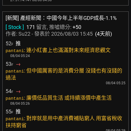
27.51.74.141 08/06 04:30
[新聞] 產經新聞：中國今年上半年GDP成長-1.1%
[ Stock ]
171
留言, 推噓總分:
+50
作者:
Su22
- 發表於
2026/08/03 15:45
(4天前)
52
推
F
: 連小紅書上也滿滿對未來經濟悲觀文
pantani
08/04 05:24
53
→
F
: 但中國厲害的是消費分層 沒錢也有沒錢的
pantani
過法
08/04 05:25
54
→
F
: 廉價低品質生活 或持續漲價中產生活
pantani
08/04 05:26
55
推
F
: 對岸就是用中產消費補貼窮人 用富省稅收
pantani
扶持窮省
08/04 05:29