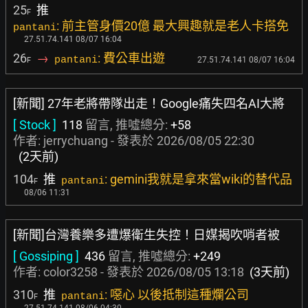
25
推
F
: 前主管身價20億 最大興趣就是老人卡搭免
pantani
27.51.74.141 08/07 16:04
26
→
: 費公車出遊
pantani
27.51.74.141 08/07 16:04
F
[新聞] 27年老將帶隊出走！Google痛失四名AI大將
[ Stock ]
118
留言, 推噓總分:
+58
作者:
jerrychuang
- 發表於
2026/08/05 22:30
(2天前)
104
推
: gemini我就是拿來當wiki的替代品
pantani
F
08/06 11:31
[新聞]台灣養樂多遭爆衛生失控！日媒揭吹哨者被
[ Gossiping ]
436
留言, 推噓總分:
+249
作者:
color3258
- 發表於
2026/08/05 13:18
(3天前)
310
推
: 噁心 以後抵制這種爛公司
pantani
F